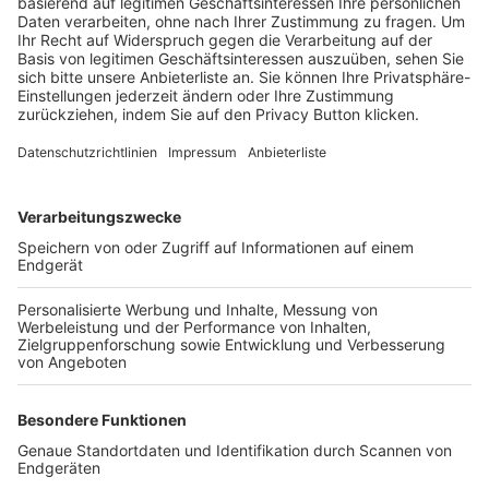
Trainerbörse
Login SpielPlus
FOLGE DEM BFV
TOP-VEREINE
TOP-PARTNER