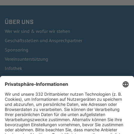
ÜBER UNS
Wer wir sind & wofür wir stehen
Geschäftsstellen und Ansprechpartner
Sponsoring
Vereinsunterstützung
Infothek
Kontakt
HÄUFIG BESUCHTE SEITEN
Pässe und Vereinswechsel
Trainerausbildung
Schulungsangebot Vereinsmitarbeiter
BFV-Geschäftsstellen