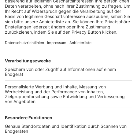
Trainerbörse
Login SpielPlus
FOLGE DEM BFV
TOP-VEREINE
TOP-PARTNER