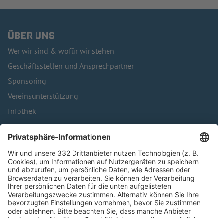
ÜBER UNS
Wer wir sind & wofür wir stehen
Geschäftsstellen und Ansprechpartner
Sponsoring
Vereinsunterstützung
Infothek
Kontakt
HÄUFIG BESUCHTE SEITEN
Pässe und Vereinswechsel
Trainerausbildung
Schulungsangebot Vereinsmitarbeiter
BFV-Geschäftsstellen