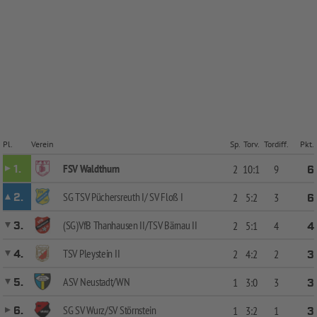
Pl.
Verein
Sp.
Torv.
Tordiff.
Pkt.
FSV Waldthurn
1.
2
10:1
9
6
SG TSV Püchersreuth I/ SV Floß I
2.
2
5:2
3
6
(SG)VfB Thanhausen II/TSV Bärnau II
3.
2
5:1
4
4
TSV Pleystein II
4.
2
4:2
2
3
ASV Neustadt/WN
5.
1
3:0
3
3
SG SV Wurz/SV Störnstein
6.
1
3:2
1
3