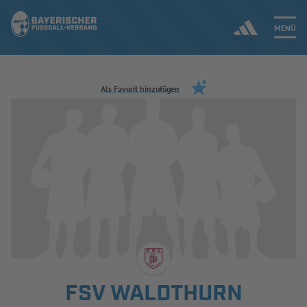
MENÜ
Jetzt einloggen
Als Favorit hinzufügen
ERGEBNISSE & WETTBEWERBE
NEUIGKEITEN
SPIELBETRIEB & VERBANDSLEBEN
AUSBILDUNG & FÖRDERUNG
DER VERBAND
FSV WALDTHURN