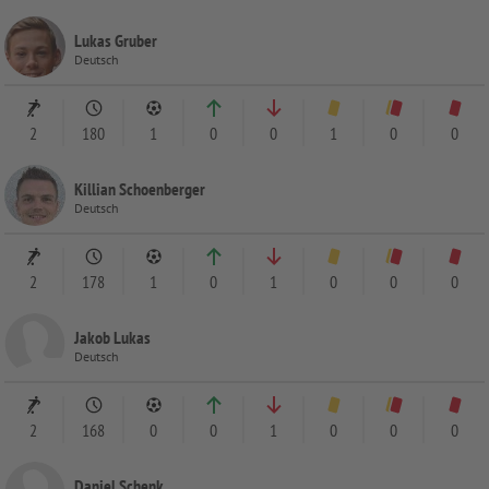
Lukas Gruber
Deutsch
2
180
1
0
0
1
0
0
Killian Schoenberger
Deutsch
2
178
1
0
1
0
0
0
Jakob Lukas
Deutsch
2
168
0
0
1
0
0
0
Daniel Schenk