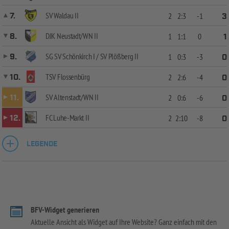
SV Waldau II
7.
2
2:3
-1
3
DJK Neustadt/WN II
8.
1
1:1
0
1
SG SV Schönkirch I / SV Plößberg II
9.
1
0:3
-3
0
TSV Flossenbürg
10.
2
2:6
-4
0
SV Altenstadt/WN II
11.
2
0:6
-6
0
FC Luhe-Markt II
12.
2
2:10
-8
0
LEGENDE
BFV-Widget generieren
Aktuelle Ansicht als Widget auf Ihre Website? Ganz einfach mit den