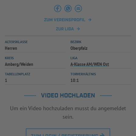
INFOTHEK
SPIELPLUS
ZUM VEREINSPROFIL
ZUR LIGA
ALTERSKLASSE
BEZIRK
Herren
Oberpfalz
KREIS
LIGA
Amberg/Weiden
A-Klasse AM/WEN Ost
TABELLENPLATZ
TORVERHÄLTNIS
1
10:1
VIDEO HOCHLADEN
Um ein Video hochzuladen musst du angemeldet
sein.