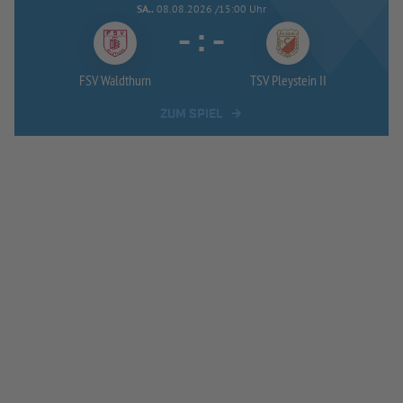
SA..
08.08.2026 /15:00 Uhr
-
:
-
FSV Waldthurn
TSV Pleystein II
ZUM SPIEL