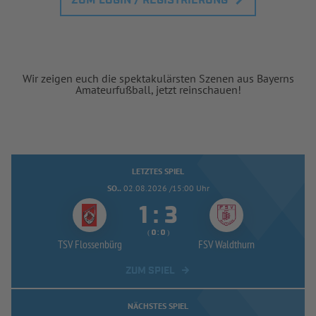
ZUM LOGIN / REGISTRIERUNG
Wir zeigen euch die spektakulärsten Szenen aus Bayerns
Amateurfußball, jetzt reinschauen!
LETZTES SPIEL
SO..
02.08.2026 /15:00 Uhr


:
( 
 )
:
TSV Flossenbürg
FSV Waldthurn
ZUM SPIEL
NÄCHSTES SPIEL