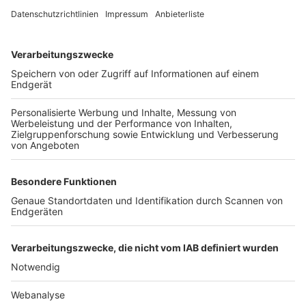
TOP-VEREINE
TOP-PARTNER
SFV
DFB
UEFA
FIFA