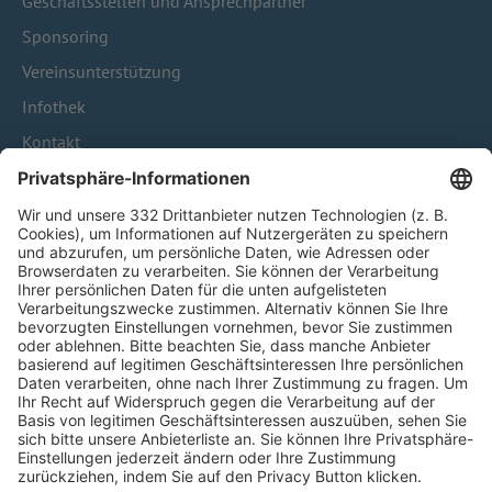
Geschäftsstellen und Ansprechpartner
Sponsoring
Vereinsunterstützung
Infothek
Kontakt
HÄUFIG BESUCHTE SEITEN
Pässe und Vereinswechsel
Trainerausbildung
Schulungsangebot Vereinsmitarbeiter
BFV-Geschäftsstellen
Trainerbörse
Login SpielPlus
FOLGE DEM BFV