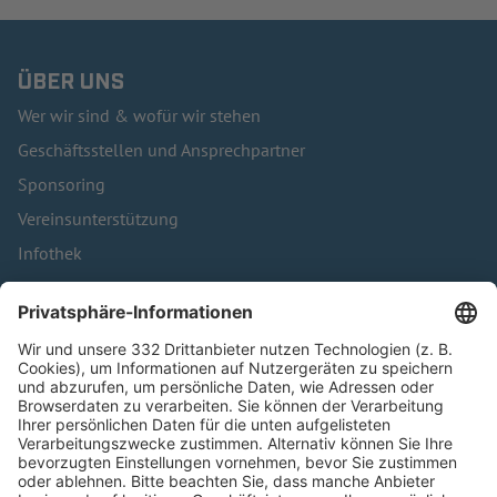
ÜBER UNS
Wer wir sind & wofür wir stehen
Geschäftsstellen und Ansprechpartner
Sponsoring
Vereinsunterstützung
Infothek
Kontakt
HÄUFIG BESUCHTE SEITEN
Pässe und Vereinswechsel
Trainerausbildung
Schulungsangebot Vereinsmitarbeiter
BFV-Geschäftsstellen