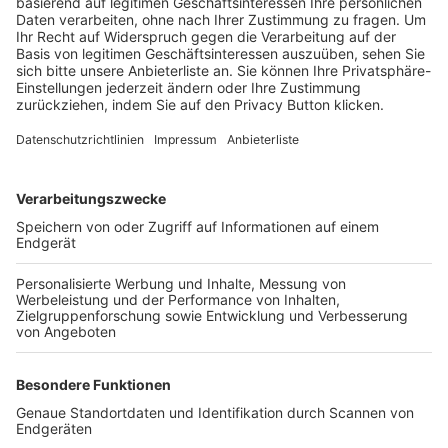
Trainerbörse
Login SpielPlus
FOLGE DEM BFV
TOP-VEREINE
TOP-PARTNER