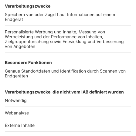
TOP-VEREINE
TOP-PARTNER
SFV
DFB
UEFA
FIFA
Nutzungsbedingungen
Datenschutz
Impressum