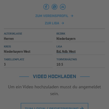
INFOTHEK
SPIELPLUS
ZUM VEREINSPROFIL
ZUR LIGA
ALTERSKLASSE
BEZIRK
Herren
Niederbayern
KREIS
LIGA
Niederbayern West
BzL Ndb. West
TABELLENPLATZ
TORVERHÄLTNIS
3
10:5
VIDEO HOCHLADEN
Um ein Video hochzuladen musst du angemeldet
sein.