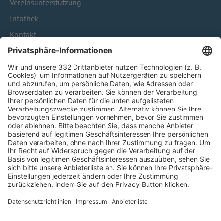
Vereinsunterstützung
Infothek
Kontakt
HÄUFIG BESUCHTE SEITEN
Pässe und Vereinswechsel
Trainerausbildung
Schulungsangebot Vereinsmitarbeiter
BFV-Geschäftsstellen
Trainerbörse
Login SpielPlus
FOLGE DEM BFV