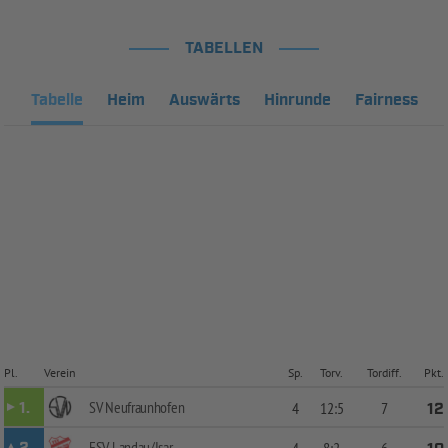
TABELLEN
Tabelle
Heim
Auswärts
Hinrunde
Fairness
Pl.
Verein
Sp.
Torv.
Tordiff.
Pkt.
SV Neufraunhofen
1.
4
12:5
7
12
FSV Landau/Isar
4
8:2
6