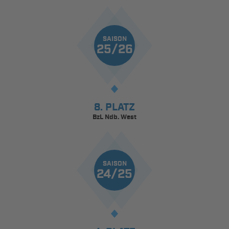
SAISON
25/26
8. PLATZ
BzL Ndb. West
SAISON
24/25