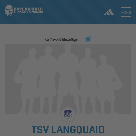
MENÜ
Jetzt einloggen
Als Favorit hinzufügen
ERGEBNISSE & WETTBEWERBE
NEUIGKEITEN
SPIELBETRIEB & VERBANDSLEBEN
AUSBILDUNG & FÖRDERUNG
DER VERBAND
TSV LANGQUAID