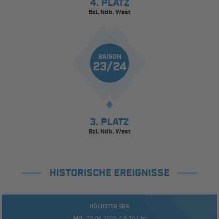
4. PLATZ
BzL Ndb. West
SAISON
23/24
3. PLATZ
BzL Ndb. West
HISTORISCHE EREIGNISSE
HÖCHSTER SIEG
MO..
29.06.2026 /19:30 Uhr