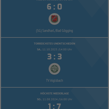


:
(SG) Sandharl./
Bad Gögging
TORREICHSTES UNENTSCHIEDEN
SA..
11.10.2025 /14:00 Uhr


:
TV Aiglsbach
HÖCHSTE NIEDERLAGE
SO..
11.08.2024 /16:00 Uhr


: