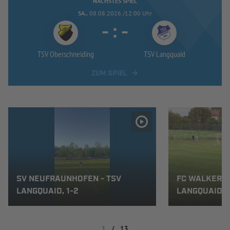
NÄCHSTES SPIEL
SA..
08.08.2026 /12:00 Uhr
-
:
-
TSV Oberschneiding
TSV Langquaid
ZUM SPIEL
SV NEUFRAUNHOFEN - TSV
FC WALKERTS
LANGQUAID, 1-2
LANGQUAID, 
1
/
13