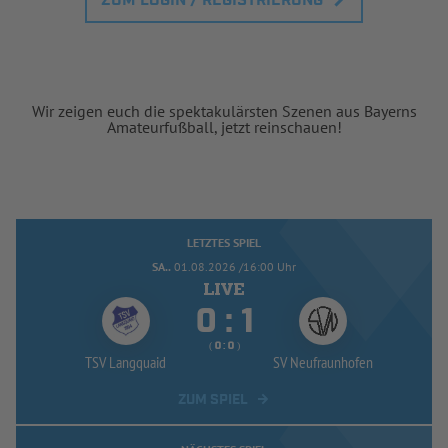
ZUM LOGIN / REGISTRIERUNG
Wir zeigen euch die spektakulärsten Szenen aus Bayerns
Amateurfußball, jetzt reinschauen!
LETZTES SPIEL
SA..
01.08.2026 /16:00 Uhr


:
( 
 )
:
TSV Langquaid
SV Neufraunhofen
ZUM SPIEL