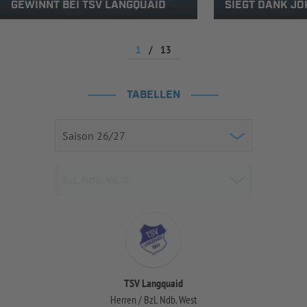
GEWINNT BEI TSV LANGQUAID
SIEGT DANK JO
1
/
13
TABELLEN
TSV Langquaid
Herren / BzL Ndb. West