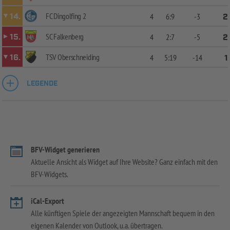
FC Dingolfing 2
14.
4
6:9
-3
2
SC Falkenberg
15.
4
2:7
-5
2
TSV Oberschneiding
16.
4
5:19
-14
1
LEGENDE
BFV-Widget generieren
Aktuelle Ansicht als Widget auf Ihre Website? Ganz einfach mit den
BFV-Widgets.
iCal-Export
Alle künftigen Spiele der angezeigten Mannschaft bequem in den
eigenen Kalender von Outlook, u.a. übertragen.