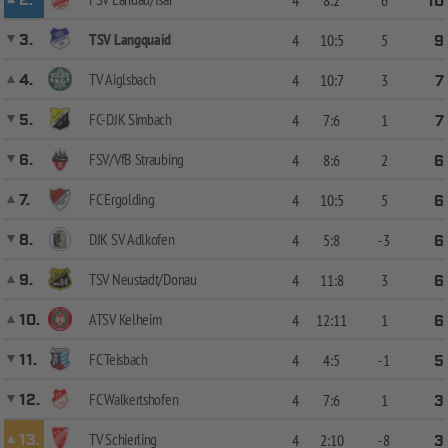
2.
10
TSV Langquaid
3.
4
10:5
5
9
TV Aiglsbach
4.
4
10:7
3
7
FC-DJK Simbach
5.
4
7:6
1
7
FSV/VfB Straubing
6.
4
8:6
2
6
FC Ergolding
7.
4
10:5
5
6
DJK SV Adlkofen
8.
4
5:8
-3
6
TSV Neustadt/Donau
9.
4
11:8
3
6
ATSV Kelheim
10.
4
12:11
1
6
FC Teisbach
11.
4
4:5
-1
5
FC Walkertshofen
12.
4
7:6
1
3
TV Schierling
13.
4
2:10
-8
3