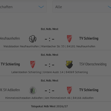
BzL Ndb. West
-
:
-
Neufraunhofen
TV Schierling
Waldstadion Neufraunhofen | Wambacher Str. 33 | 84181 Neufraunhofen
BzL Ndb. West
-
:
-
TV Schierling
TSV Oberschneiding
Laberstadion Schierling | Untere Austr. 14 | 84069 Schierling
BzL Ndb. West
-
:
-
JK SV Adlkofen
TV Schierling
Himmelreichstadion Adlkofen | Am Himmelreich 46 | 84166 Adlkofen
Totopokal Ndb West 2026/27