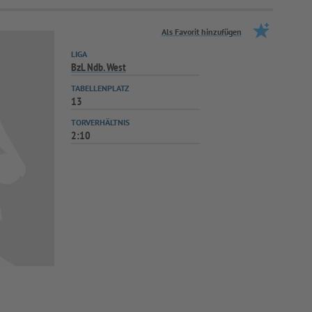
Als Favorit hinzufügen
LIGA
BzL Ndb. West
TABELLENPLATZ
13
TORVERHÄLTNIS
2:10