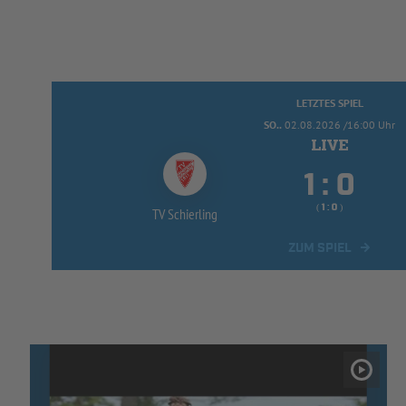
LETZTES SPIEL
SO..
02.08.2026 /16:00 Uhr


:
( 
 )
:
TV Schierling
ZUM SPIEL