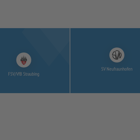
SV Neufraunhofen
FSV/
VfB Straubing