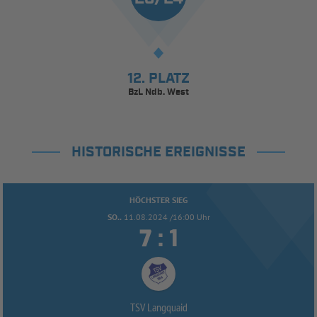
12. PLATZ
BzL Ndb. West
HISTORISCHE EREIGNISSE
HÖCHSTER SIEG
SO..
11.08.2024 /16:00 Uhr


:
TSV Langquaid