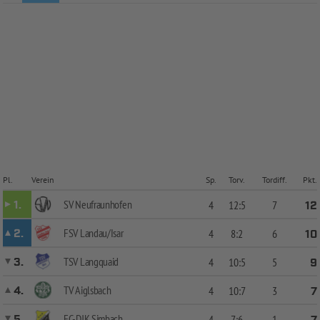
Pl.
Verein
Sp.
Torv.
Tordiff.
Pkt.
SV Neufraunhofen
1.
4
12:5
7
12
FSV Landau/Isar
2.
4
8:2
6
10
TSV Langquaid
3.
4
10:5
5
9
TV Aiglsbach
4.
4
10:7
3
7
FC-DJK Simbach
5.
4
7:6
1