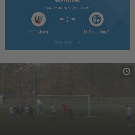
NÄCHSTES SPIEL
SO..
09.08.2026 /14:00 Uhr
-
:
-
FC Teisbach
FC Dingolfing 2
ZUM SPIEL