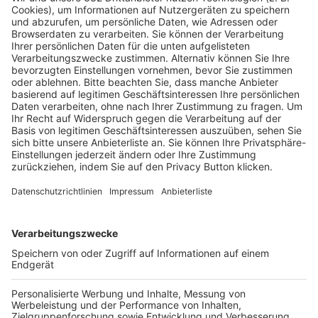
Pässe und Vereinswechsel
Trainerausbildung
Schulungsangebot Vereinsmitarbeiter
BFV-Geschäftsstellen
Trainerbörse
Login SpielPlus
FOLGE DEM BFV
TOP-VEREINE