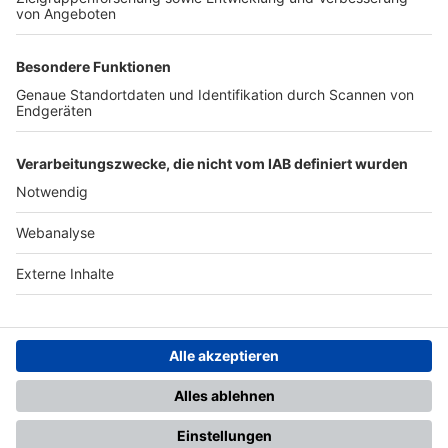
TOP-PARTNER
SFV
DFB
UEFA
FIFA
Nutzungsbedingungen
Datenschutz
Impressum