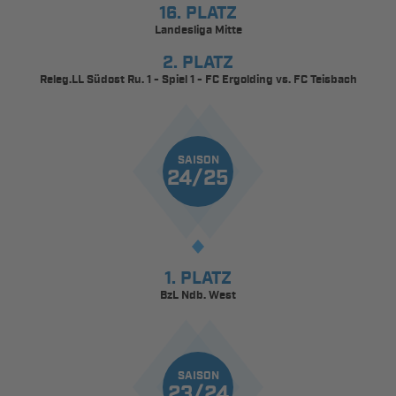
16. PLATZ
Landesliga Mitte
2. PLATZ
Releg.LL Südost Ru. 1 - Spiel 1 - FC Ergolding vs. FC Teisbach
SAISON
24/25
1. PLATZ
BzL Ndb. West
SAISON
23/24