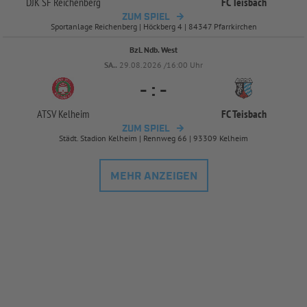
DJK SF Reichenberg
FC Teisbach
ZUM SPIEL
Sportanlage Reichenberg | Höckberg 4 | 84347 Pfarrkirchen
BzL Ndb. West
SA..
29.08.2026 /16:00 Uhr
-
:
-
ATSV Kelheim
FC Teisbach
ZUM SPIEL
Städt. Stadion Kelheim | Rennweg 66 | 93309 Kelheim
MEHR ANZEIGEN