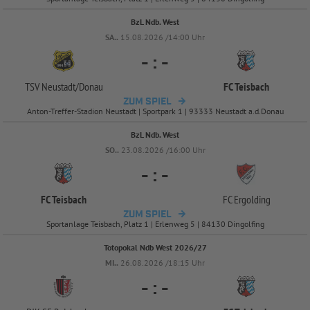
BzL Ndb. West
SA..
15.08.2026 /14:00 Uhr
-
:
-
TSV Neustadt/
Donau
FC Teisbach
ZUM SPIEL
Anton-Treffer-Stadion Neustadt | Sportpark 1 | 93333 Neustadt a.d.Donau
BzL Ndb. West
SO..
23.08.2026 /16:00 Uhr
-
:
-
FC Teisbach
FC Ergolding
ZUM SPIEL
Sportanlage Teisbach, Platz 1 | Erlenweg 5 | 84130 Dingolfing
Totopokal Ndb West 2026/27
MI..
26.08.2026 /18:15 Uhr
-
:
-