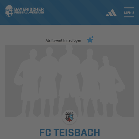
MENÜ
Jetzt einloggen
Als Favorit hinzufügen
ERGEBNISSE & WETTBEWERBE
NEUIGKEITEN
SPIELBETRIEB & VERBANDSLEBEN
AUSBILDUNG & FÖRDERUNG
DER VERBAND
FC TEISBACH