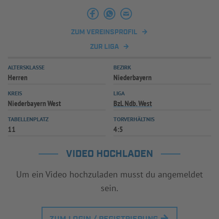
INFOTHEK
SPIELPLUS
ZUM VEREINSPROFIL
ZUR LIGA
ALTERSKLASSE
BEZIRK
Herren
Niederbayern
KREIS
LIGA
Niederbayern West
BzL Ndb. West
TABELLENPLATZ
TORVERHÄLTNIS
11
4:5
VIDEO HOCHLADEN
Um ein Video hochzuladen musst du angemeldet
sein.