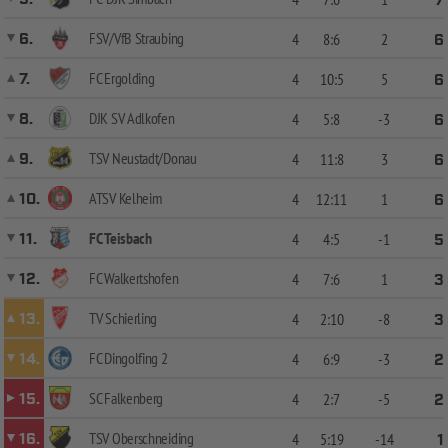
7
FSV/VfB Straubing
6.
4
8:6
2
6
FC Ergolding
7.
4
10:5
5
6
DJK SV Adlkofen
8.
4
5:8
-3
6
TSV Neustadt/Donau
9.
4
11:8
3
6
ATSV Kelheim
10.
4
12:11
1
6
FC Teisbach
11.
4
4:5
-1
5
FC Walkertshofen
12.
4
7:6
1
3
TV Schierling
13.
4
2:10
-8
3
FC Dingolfing 2
14.
4
6:9
-3
2
SC Falkenberg
15.
4
2:7
-5
2
TSV Oberschneiding
16.
4
5:19
-14
1