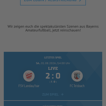
ZUM LOGIN / REGISTRIERUNG
Wir zeigen euch die spektakulärsten Szenen aus Bayerns
Amateurfußball, jetzt reinschauen!
LETZTES SPIEL
SA..
01.08.2026 /14:00 Uhr


:
( 
 )
:
FSV Landau/
Isar
FC Teisbach
ZUM SPIEL