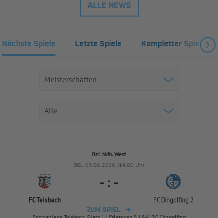
ALLE NEWS
Nächste Spiele
Letzte Spiele
Kompletter Spielplan
BzL Ndb. West
SO..
09.08.2026 /14:00 Uhr
-
:
-
FC Teisbach
FC Dingolfing 2
ZUM SPIEL
Sportanlage Teisbach, Platz 1 | Erlenweg 5 | 84130 Dingolfing