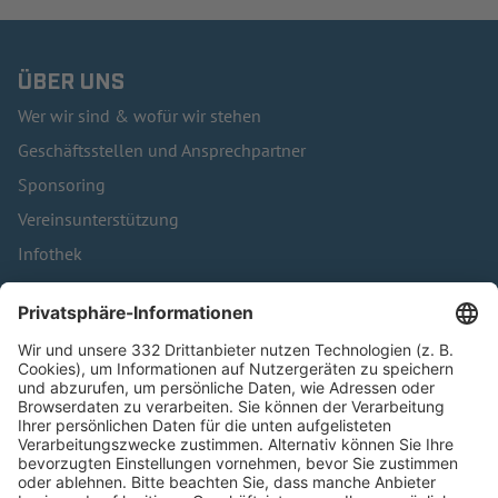
ÜBER UNS
Wer wir sind & wofür wir stehen
Geschäftsstellen und Ansprechpartner
Sponsoring
Vereinsunterstützung
Infothek
Kontakt
HÄUFIG BESUCHTE SEITEN
Pässe und Vereinswechsel
Trainerausbildung
Schulungsangebot Vereinsmitarbeiter
BFV-Geschäftsstellen