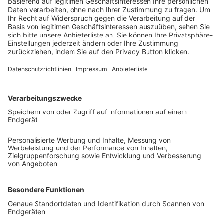
Trainerbörse
Login SpielPlus
FOLGE DEM BFV
TOP-VEREINE
TOP-PARTNER