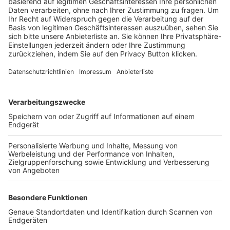
Trainerbörse
Login SpielPlus
FOLGE DEM BFV
TOP-VEREINE
TOP-PARTNER