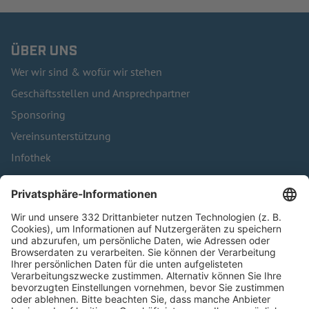
ÜBER UNS
Wer wir sind & wofür wir stehen
Geschäftsstellen und Ansprechpartner
Sponsoring
Vereinsunterstützung
Infothek
Kontakt
HÄUFIG BESUCHTE SEITEN
Pässe und Vereinswechsel
Trainerausbildung
Schulungsangebot Vereinsmitarbeiter
BFV-Geschäftsstellen