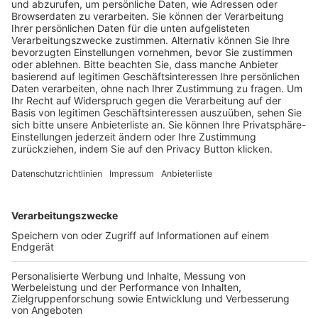
Trainerausbildung
Schulungsangebot Vereinsmitarbeiter
BFV-Geschäftsstellen
Trainerbörse
Login SpielPlus
FOLGE DEM BFV
TOP-VEREINE