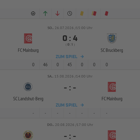
SO..
26.07.2026 /15:00 Uhr


:
( 
 )
:
FC Mainburg
SC Bruckberg
ZUM SPIEL
0
46
0
45
0
0
0
SA..
15.08.2026 /14:00 Uhr
-
:
-
SC Landshut-
Berg
FC Mainburg
ZUM SPIEL
-
-
-
-
-
-
-
DO..
20.08.2026 /17:00 Uhr
-
:
-