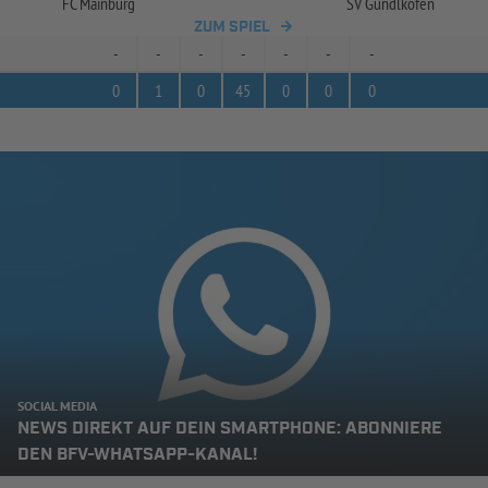
FC Mainburg
SV Gündlkofen
ZUM SPIEL
-
-
-
-
-
-
-
0
1
0
45
0
0
0
SOCIAL MEDIA
NEWS DIREKT AUF DEIN SMARTPHONE: ABONNIERE
DEN BFV-WHATSAPP-KANAL!