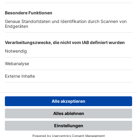
TOP-PARTNER
SFV
DFB
UEFA
FIFA
Nutzungsbedingungen
Datenschutz
Impressum