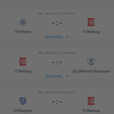
-
-
-
-
-
-
-
SO..
18.04.2027 /13:00 Uhr
-
:
-
TSV Vilslern
FC Mainburg
ZUM SPIEL
-
-
-
-
-
-
-
SO..
25.04.2027 /14:00 Uhr
-
:
-
FC Mainburg
(SG) Weihmichl/
Neuhausen
ZUM SPIEL
-
-
-
-
-
-
-
SO..
02.05.2027 /12:00 Uhr
-
:
-
SV Oberglaim
FC Mainburg