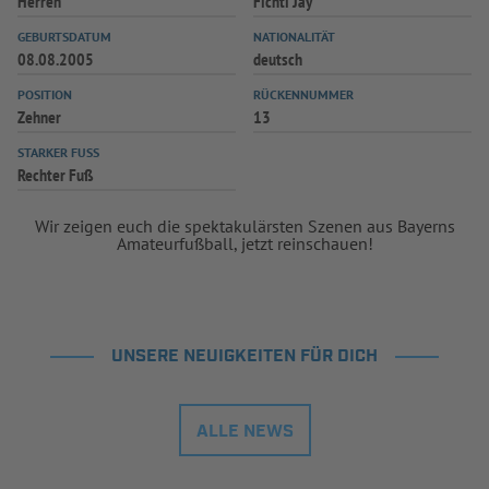
Herren
Fichti Jay
INFOTHEK
SPIELPLUS
GEBURTSDATUM
NATIONALITÄT
08.08.2005
deutsch
POSITION
RÜCKENNUMMER
Zehner
13
STARKER FUSS
Rechter Fuß
Wir zeigen euch die spektakulärsten Szenen aus Bayerns
Amateurfußball, jetzt reinschauen!
UNSERE NEUIGKEITEN FÜR DICH
ALLE NEWS