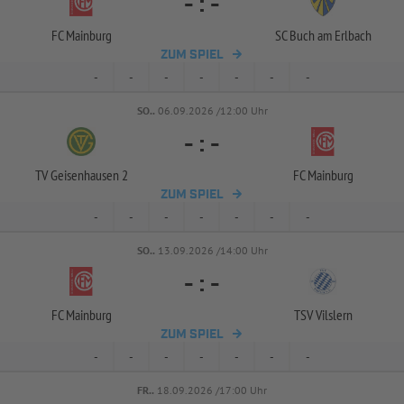
-
:
-
FC Mainburg
SC Buch am Erlbach
ZUM SPIEL
-
-
-
-
-
-
-
SO..
06.09.2026 /12:00 Uhr
-
:
-
TV Geisenhausen 2
FC Mainburg
ZUM SPIEL
-
-
-
-
-
-
-
SO..
13.09.2026 /14:00 Uhr
-
:
-
FC Mainburg
TSV Vilslern
ZUM SPIEL
-
-
-
-
-
-
-
FR..
18.09.2026 /17:00 Uhr