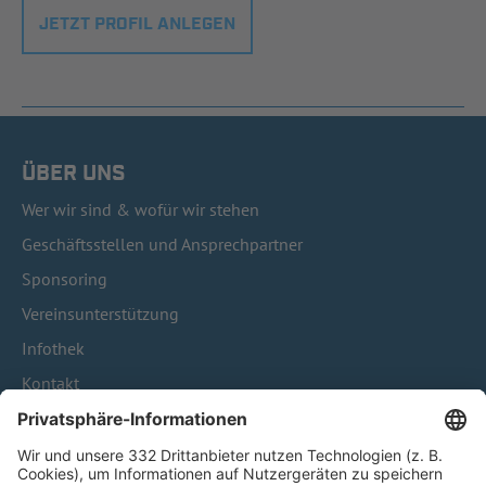
JETZT PROFIL ANLEGEN
ÜBER UNS
Wer wir sind & wofür wir stehen
Geschäftsstellen und Ansprechpartner
Sponsoring
Vereinsunterstützung
Infothek
Kontakt
HÄUFIG BESUCHTE SEITEN
Pässe und Vereinswechsel