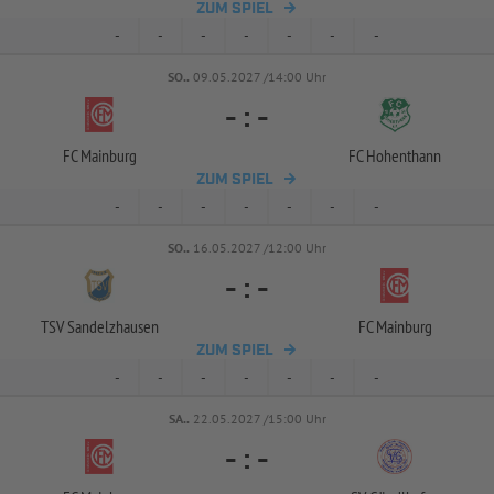
ZUM SPIEL
-
-
-
-
-
-
-
SO..
09.05.2027 /14:00 Uhr
-
:
-
FC Mainburg
FC Hohenthann
ZUM SPIEL
-
-
-
-
-
-
-
SO..
16.05.2027 /12:00 Uhr
-
:
-
TSV Sandelzhausen
FC Mainburg
ZUM SPIEL
-
-
-
-
-
-
-
SA..
22.05.2027 /15:00 Uhr
-
:
-