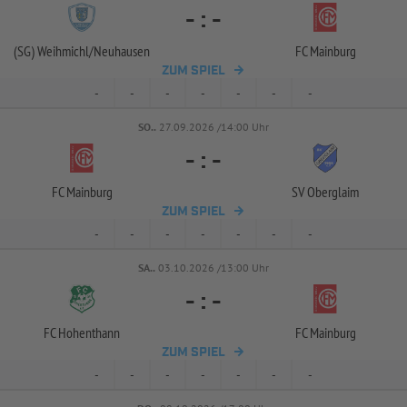
-
:
-
(SG) Weihmichl/
Neuhausen
FC Mainburg
ZUM SPIEL
-
-
-
-
-
-
-
SO..
27.09.2026 /14:00 Uhr
-
:
-
FC Mainburg
SV Oberglaim
ZUM SPIEL
-
-
-
-
-
-
-
SA..
03.10.2026 /13:00 Uhr
-
:
-
FC Hohenthann
FC Mainburg
ZUM SPIEL
-
-
-
-
-
-
-