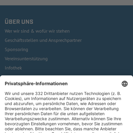
ÜBER UNS
Wer wir sind & wofür wir stehen
Geschäftsstellen und Ansprechpartner
Sponsoring
Vereinsunterstützung
Infothek
Kontakt
HÄUFIG BESUCHTE SEITEN
Pässe und Vereinswechsel
Trainerausbildung
Schulungsangebot Vereinsmitarbeiter
BFV-Geschäftsstellen