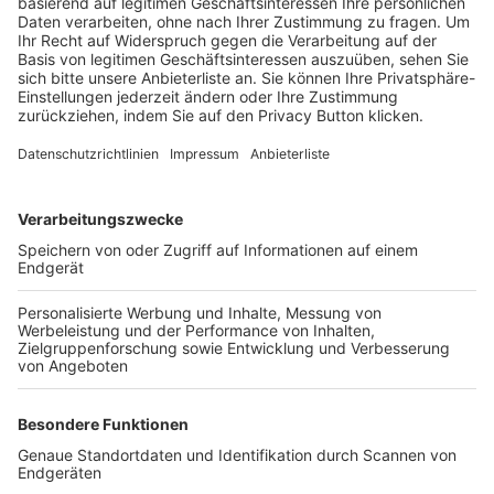
Trainerbörse
Login SpielPlus
FOLGE DEM BFV
TOP-VEREINE
TOP-PARTNER