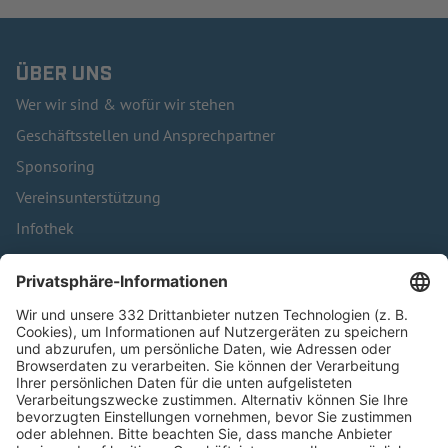
ÜBER UNS
Wer wir sind & wofür wir stehen
Geschäftsstellen und Ansprechpartner
Sponsoring
Vereinsunterstützung
Infothek
Kontakt
HÄUFIG BESUCHTE SEITEN
Pässe und Vereinswechsel
Trainerausbildung
Schulungsangebot Vereinsmitarbeiter
BFV-Geschäftsstellen