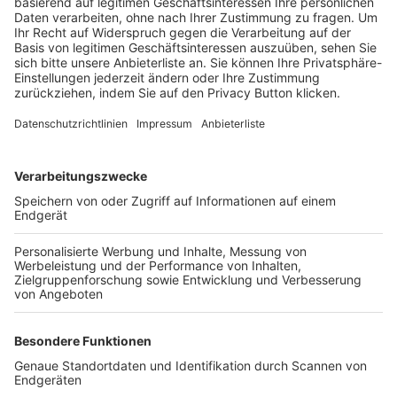
Trainerbörse
Login SpielPlus
FOLGE DEM BFV
TOP-VEREINE
TOP-PARTNER