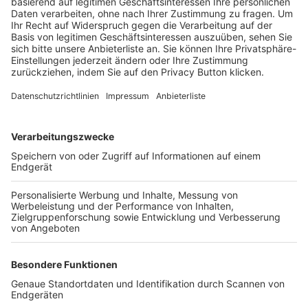
Trainerbörse
Login SpielPlus
FOLGE DEM BFV
TOP-VEREINE
TOP-PARTNER