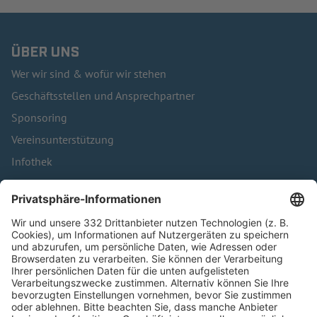
ÜBER UNS
Wer wir sind & wofür wir stehen
Geschäftsstellen und Ansprechpartner
Sponsoring
Vereinsunterstützung
Infothek
Kontakt
HÄUFIG BESUCHTE SEITEN
Pässe und Vereinswechsel
Trainerausbildung
Schulungsangebot Vereinsmitarbeiter
BFV-Geschäftsstellen