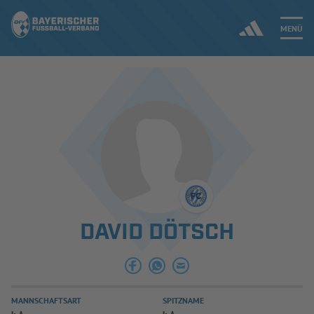
MENÜ
Jetzt einloggen
ERGEBNISSE & WETTBEWERBE
NEUIGKEITEN
SPIELBETRIEB & VERBANDSLEBEN
DAVID DÖTSCH
AUSBILDUNG & FÖRDERUNG
DER VERBAND
MANNSCHAFTSART
SPITZNAME