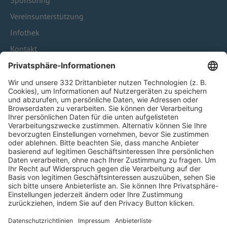
Sponsoring
Vereinsunterstützung
Infothek
Kontakt
HÄUFIG BESUCHTE SEITEN
Pässe und Vereinswechsel
Trainerausbildung
Schulungsangebot Vereinsmitarbeiter
BFV-Geschäftsstellen
Trainerbörse
Login SpielPlus
FOLGE DEM BFV