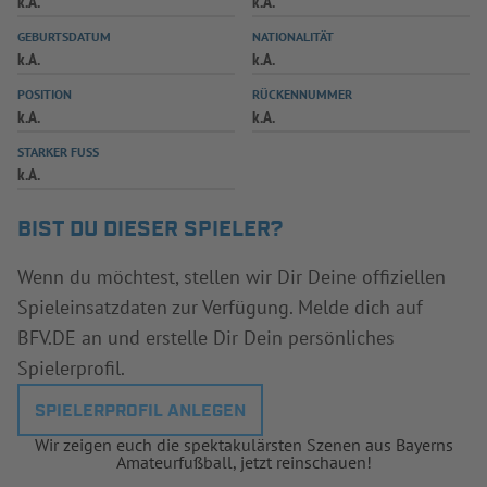
k.A.
k.A.
INFOTHEK
SPIELPLUS
GEBURTSDATUM
NATIONALITÄT
k.A.
k.A.
POSITION
RÜCKENNUMMER
k.A.
k.A.
STARKER FUSS
k.A.
BIST DU DIESER SPIELER?
Wenn du möchtest, stellen wir Dir Deine offiziellen
Spieleinsatzdaten zur Verfügung. Melde dich auf
BFV.DE an und erstelle Dir Dein persönliches
Spielerprofil.
SPIELERPROFIL ANLEGEN
Wir zeigen euch die spektakulärsten Szenen aus Bayerns
Amateurfußball, jetzt reinschauen!