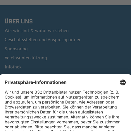
ÜBER UNS
Wer wir sind & wofür wir stehen
Geschäftsstellen und Ansprechpartner
Sponsoring
Vereinsunterstützung
Infothek
Kontakt
HÄUFIG BESUCHTE SEITEN
Pässe und Vereinswechsel
Trainerausbildung
Schulungsangebot Vereinsmitarbeiter
BFV-Geschäftsstellen