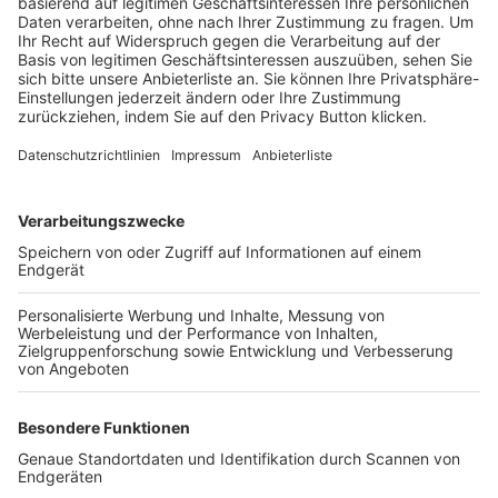
Trainerbörse
Login SpielPlus
FOLGE DEM BFV
TOP-VEREINE
TOP-PARTNER