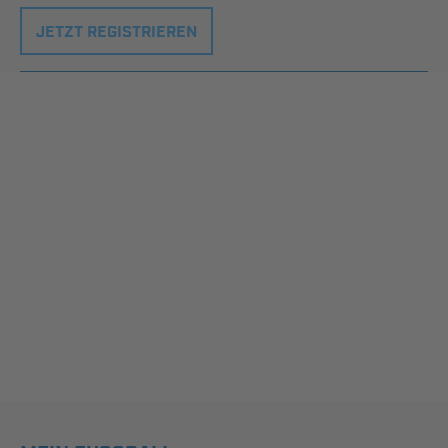
JETZT REGISTRIEREN