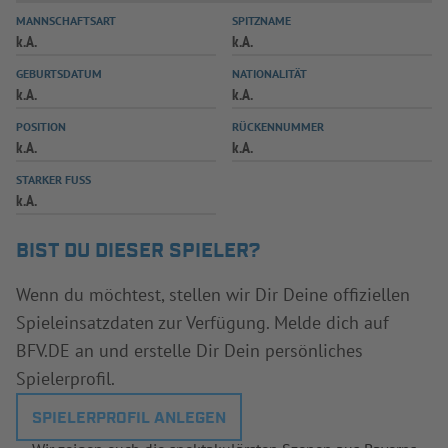
MANNSCHAFTSART
SPITZNAME
INFOTHEK
SPIELPLUS
k.A.
k.A.
GEBURTSDATUM
NATIONALITÄT
k.A.
k.A.
POSITION
RÜCKENNUMMER
k.A.
k.A.
STARKER FUSS
k.A.
BIST DU DIESER SPIELER?
Wenn du möchtest, stellen wir Dir Deine offiziellen
Spieleinsatzdaten zur Verfügung. Melde dich auf
BFV.DE an und erstelle Dir Dein persönliches
Spielerprofil.
SPIELERPROFIL ANLEGEN