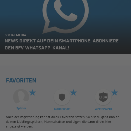
SOCIAL MEDIA
NEWS DIREKT AUF DEIN SMARTPHONE: ABONNIERE
DEN BFV-WHATSAPP-KANAL!
FAVORITEN
Spieler
Mannschaft
Wettbewerb
Nach der Registrierung kannst du dir Favoriten setzen. So bist du ganz nah an
deinen Lieblingsspielern, Mannschaften und Ligen, die dann direkt hier
angezeigt werden.