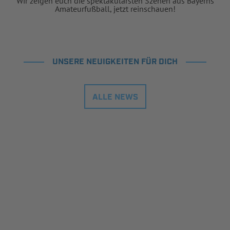
Wir zeigen euch die spektakulärsten Szenen aus Bayerns
Amateurfußball, jetzt reinschauen!
UNSERE NEUIGKEITEN FÜR DICH
ALLE NEWS