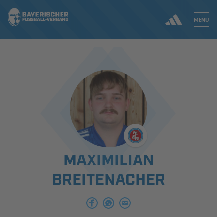
MENÜ
Jetzt einloggen
ERGEBNISSE & WETTBEWERBE
NEUIGKEITEN
SPIELBETRIEB & VERBANDSLEBEN
MAXIMILIAN
AUSBILDUNG & FÖRDERUNG
BREITENACHER
DER VERBAND