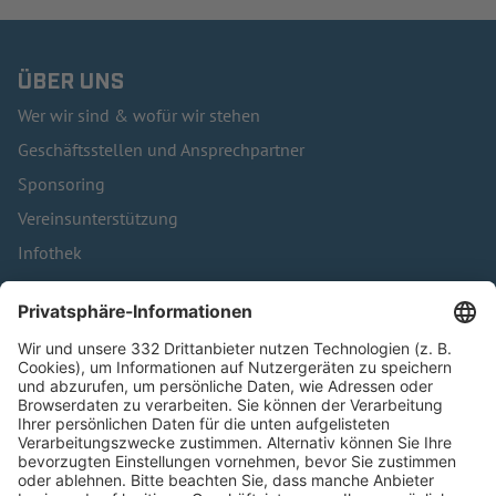
ÜBER UNS
Wer wir sind & wofür wir stehen
Geschäftsstellen und Ansprechpartner
Sponsoring
Vereinsunterstützung
Infothek
Kontakt
HÄUFIG BESUCHTE SEITEN
Pässe und Vereinswechsel
Trainerausbildung
Schulungsangebot Vereinsmitarbeiter
BFV-Geschäftsstellen