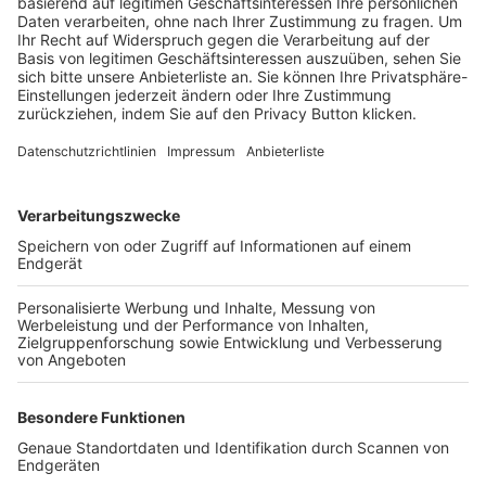
Trainerbörse
Login SpielPlus
FOLGE DEM BFV
TOP-VEREINE
TOP-PARTNER