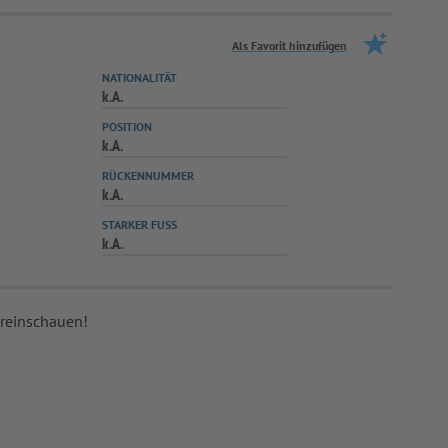
Als Favorit hinzufügen
NATIONALITÄT
k.A.
POSITION
k.A.
RÜCKENNUMMER
k.A.
STARKER FUSS
k.A.
 reinschauen!