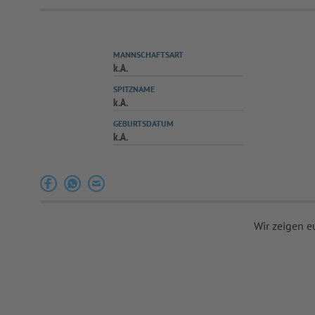
MANNSCHAFTSART
k.A.
SPITZNAME
k.A.
GEBURTSDATUM
k.A.
Wir zeigen e