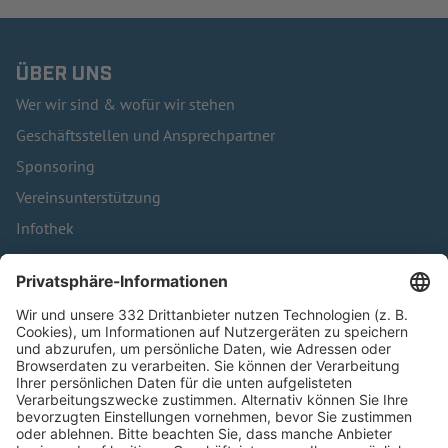
ÜBER UNS
Wer wir sind & wofür wir stehen
Geschäftsstellen und Ansprechpartner
Sponsoring
Vereinsunterstützung
Infothek
Kontakt
HÄUFIG BESUCHTE SEITEN
Pässe und Vereinswechsel
Trainerausbildung
Schulungsangebot Vereinsmitarbeiter
BFV-Geschäftsstellen