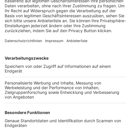
Trainerbörse
Login SpielPlus
FOLGE DEM BFV
TOP-VEREINE
TOP-PARTNER