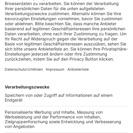
Trainerausbildung
Schulungsangebot Vereinsmitarbeiter
BFV-Geschäftsstellen
Trainerbörse
Login SpielPlus
FOLGE DEM BFV
TOP-VEREINE
TOP-PARTNER