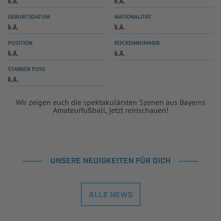
k.A.
k.A.
INFOTHEK
SPIELPLUS
GEBURTSDATUM
NATIONALITÄT
k.A.
k.A.
POSITION
RÜCKENNUMMER
k.A.
k.A.
STARKER FUSS
k.A.
Wir zeigen euch die spektakulärsten Szenen aus Bayerns
Amateurfußball, jetzt reinschauen!
UNSERE NEUIGKEITEN FÜR DICH
ALLE NEWS