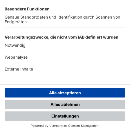
SFV
DFB
UEFA
FIFA
Nutzungsbedingungen
Datenschutz
Impressum