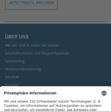
JETZT PROFIL ANLEGEN
ÜBER UNS
Wer wir sind & wofür wir stehen
Geschäftsstellen und Ansprechpartner
Sponsoring
Vereinsunterstützung
Infothek
Kontakt
HÄUFIG BESUCHTE SEITEN
Pässe und Vereinswechsel