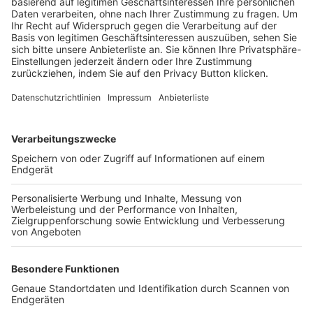
Trainerbörse
Login SpielPlus
FOLGE DEM BFV
TOP-VEREINE
TOP-PARTNER