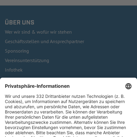
ÜBER UNS
Wer wir sind & wofür wir stehen
Geschäftsstellen und Ansprechpartner
Sponsoring
Vereinsunterstützung
Infothek
Kontakt
HÄUFIG BESUCHTE SEITEN
Pässe und Vereinswechsel
Trainerausbildung
Schulungsangebot Vereinsmitarbeiter
BFV-Geschäftsstellen