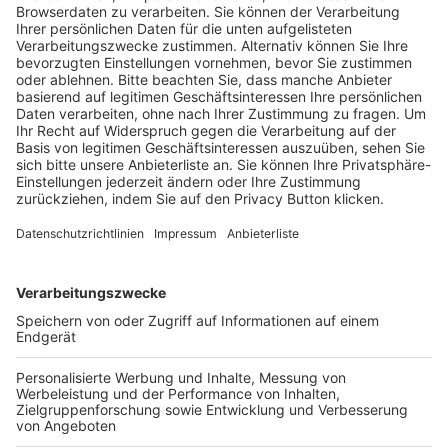
Trainerausbildung
Schulungsangebot Vereinsmitarbeiter
BFV-Geschäftsstellen
Trainerbörse
Login SpielPlus
FOLGE DEM BFV
TOP-VEREINE
TOP-PARTNER