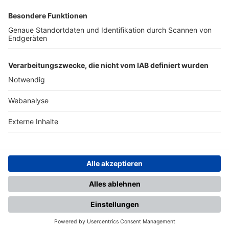
SFV
DFB
UEFA
FIFA
Nutzungsbedingungen
Datenschutz
Impressum