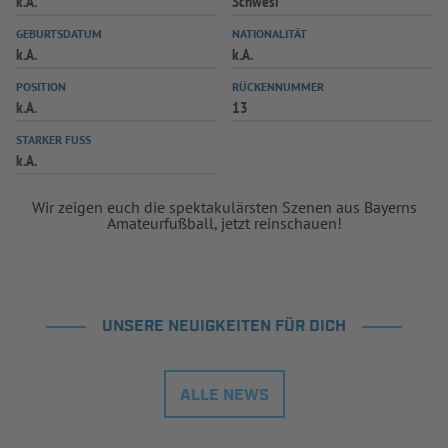
k.A.
Schwesi
INFOTHEK
SPIELPLUS
GEBURTSDATUM
NATIONALITÄT
k.A.
k.A.
POSITION
RÜCKENNUMMER
k.A.
13
STARKER FUSS
k.A.
Wir zeigen euch die spektakulärsten Szenen aus Bayerns
Amateurfußball, jetzt reinschauen!
UNSERE NEUIGKEITEN FÜR DICH
ALLE NEWS