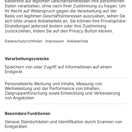
Trainerbörse
Login SpielPlus
FOLGE DEM BFV
TOP-VEREINE
TOP-PARTNER