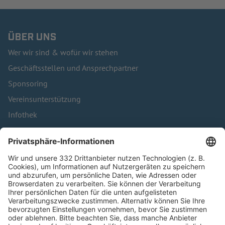
ÜBER UNS
Wer wir sind & wofür wir stehen
Geschäftsstellen und Ansprechpartner
Sponsoring
Vereinsunterstützung
Infothek
Kontakt
HÄUFIG BESUCHTE SEITEN
Pässe und Vereinswechsel
Trainerausbildung
Schulungsangebot Vereinsmitarbeiter
BFV-Geschäftsstellen