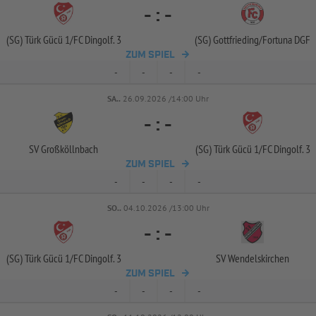
-
:
-
(SG) Türk Gücü 1/
FC Dingolf. 3
(SG) Gottfrieding/
Fortuna DGF
ZUM SPIEL
-
-
-
-
SA..
26.09.2026 /14:00 Uhr
-
:
-
SV Großköllnbach
(SG) Türk Gücü 1/
FC Dingolf. 3
ZUM SPIEL
-
-
-
-
SO..
04.10.2026 /13:00 Uhr
-
:
-
(SG) Türk Gücü 1/
FC Dingolf. 3
SV Wendelskirchen
ZUM SPIEL
-
-
-
-