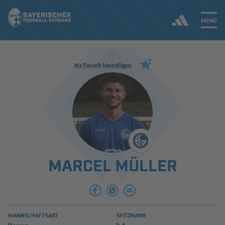
MENÜ
Jetzt einloggen
Als Favorit hinzufügen
ERGEBNISSE & WETTBEWERBE
NEUIGKEITEN
SPIELBETRIEB & VERBANDSLEBEN
MARCEL MÜLLER
AUSBILDUNG & FÖRDERUNG
DER VERBAND
MANNSCHAFTSART
SPITZNAME