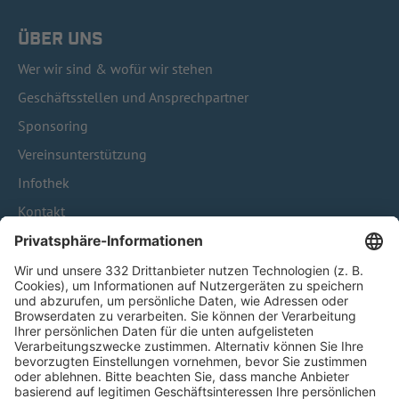
ÜBER UNS
Wer wir sind & wofür wir stehen
Geschäftsstellen und Ansprechpartner
Sponsoring
Vereinsunterstützung
Infothek
Kontakt
HÄUFIG BESUCHTE SEITEN
Pässe und Vereinswechsel
Trainerausbildung
Schulungsangebot Vereinsmitarbeiter
BFV-Geschäftsstellen