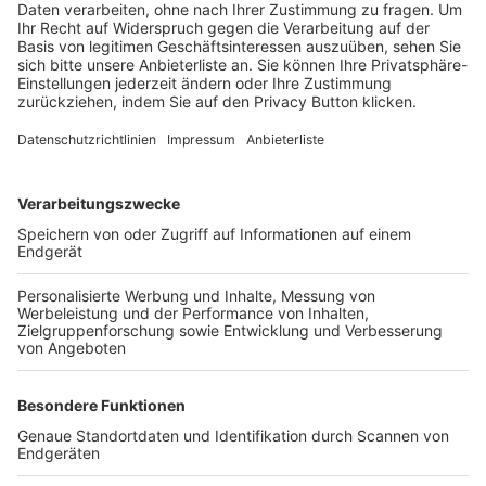
Trainerbörse
Login SpielPlus
FOLGE DEM BFV
TOP-VEREINE
TOP-PARTNER