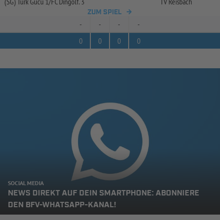
(SG) Türk Gücü 1/
FC Dingolf. 3
TV Reisbach
ZUM SPIEL
-
-
-
-
0
0
0
0
SOCIAL MEDIA
NEWS DIREKT AUF DEIN SMARTPHONE: ABONNIERE
DEN BFV-WHATSAPP-KANAL!