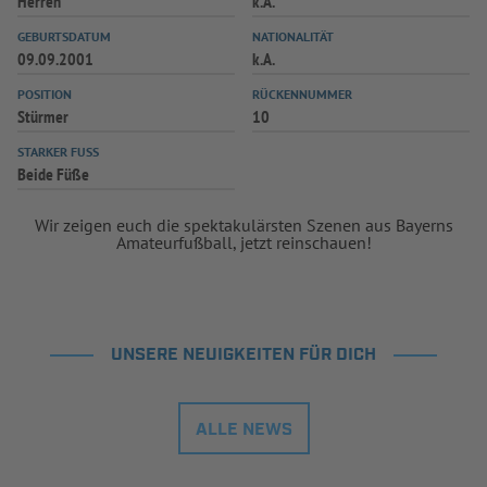
Herren
k.A.
INFOTHEK
SPIELPLUS
GEBURTSDATUM
NATIONALITÄT
09.09.2001
k.A.
POSITION
RÜCKENNUMMER
Stürmer
10
STARKER FUSS
Beide Füße
Wir zeigen euch die spektakulärsten Szenen aus Bayerns
Amateurfußball, jetzt reinschauen!
UNSERE NEUIGKEITEN FÜR DICH
ALLE NEWS