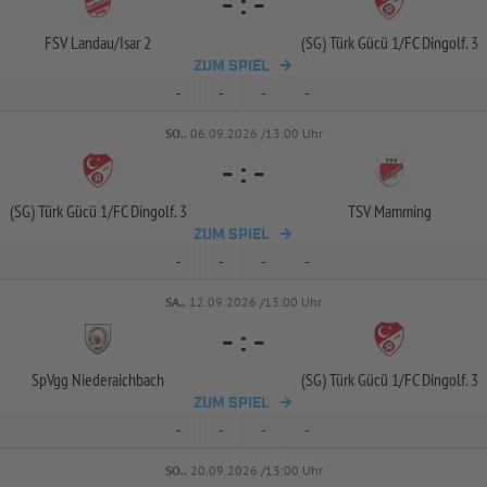
-
:
-
FSV Landau/
Isar 2
(SG) Türk Gücü 1/
FC Dingolf. 3
ZUM SPIEL
-
-
-
-
SO..
06.09.2026 /13:00 Uhr
-
:
-
(SG) Türk Gücü 1/
FC Dingolf. 3
TSV Mamming
ZUM SPIEL
-
-
-
-
SA..
12.09.2026 /13:00 Uhr
-
:
-
SpVgg Niederaichbach
(SG) Türk Gücü 1/
FC Dingolf. 3
ZUM SPIEL
-
-
-
-
SO..
20.09.2026 /13:00 Uhr