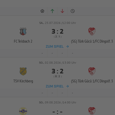
SA..
25.07.2026 /12:00 Uhr


:
( 
 )
:
FC Teisbach 2
(SG) Türk Gücü 1/
FC Dingolf. 3
ZUM SPIEL
-
-
-
-
SO..
02.08.2026 /13:00 Uhr


:
( 
 )
:
TSV Kirchberg
(SG) Türk Gücü 1/
FC Dingolf. 3
ZUM SPIEL
-
-
-
-
SO..
09.08.2026 /14:00 Uhr
-
:
-