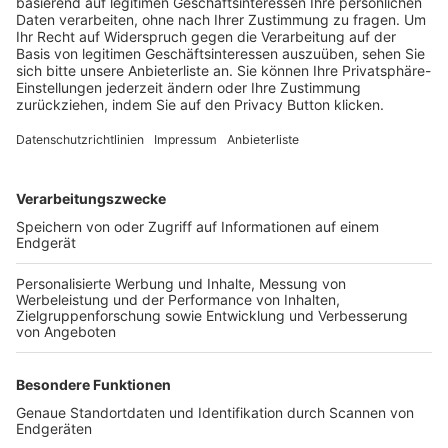
Trainerbörse
Login SpielPlus
FOLGE DEM BFV
TOP-VEREINE
TOP-PARTNER