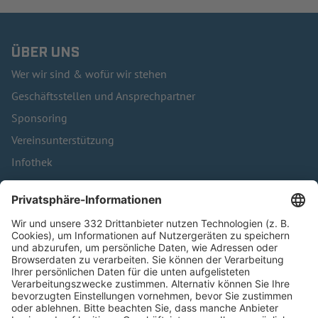
ÜBER UNS
Wer wir sind & wofür wir stehen
Geschäftsstellen und Ansprechpartner
Sponsoring
Vereinsunterstützung
Infothek
Kontakt
HÄUFIG BESUCHTE SEITEN
Pässe und Vereinswechsel
Trainerausbildung
Schulungsangebot Vereinsmitarbeiter
BFV-Geschäftsstellen