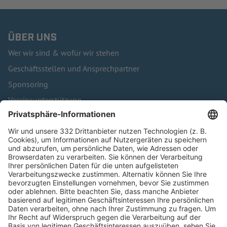
ÜBER UNS
Wer wir sind & wofür wir stehen
Geschäftsstellen und Ansprechpartner
Sponsoring
Vereinsunterstützung
Infothek
Kontakt
HÄUFIG BESUCHTE SEITEN
Pässe und Vereinswechsel
Trainerausbildung
Schulungsangebot Vereinsmitarbeiter
BFV-Geschäftsstellen