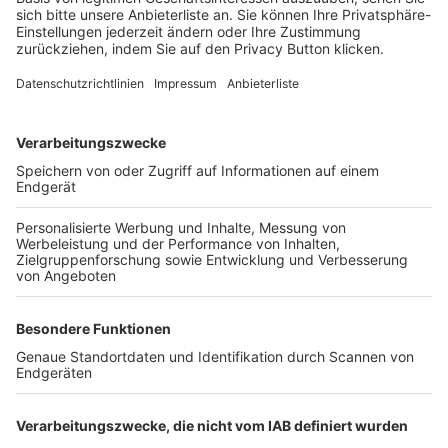
Trainerbörse
Login SpielPlus
FOLGE DEM BFV
TOP-VEREINE
TOP-PARTNER