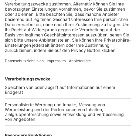
Schulungsangebot Vereinsmitarbeiter
BFV-Geschäftsstellen
Trainerbörse
Login SpielPlus
FOLGE DEM BFV
TOP-VEREINE
TOP-PARTNER