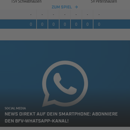
TSV Schwabhausen
SV Petershausen
ZUM SPIEL
-
-
-
-
-
-
-
0
0
0
0
0
0
0
SOCIAL MEDIA
NEWS DIREKT AUF DEIN SMARTPHONE: ABONNIERE
DEN BFV-WHATSAPP-KANAL!