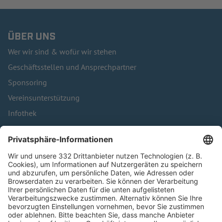
ÜBER UNS
Wer wir sind & wofür wir stehen
Geschäftsstellen und Ansprechpartner
Sponsoring
Vereinsunterstützung
Infothek
Kontakt
HÄUFIG BESUCHTE SEITEN
Pässe und Vereinswechsel
Trainerausbildung
Schulungsangebot Vereinsmitarbeiter
BFV-Geschäftsstellen