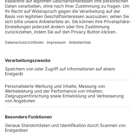
Trainerbörse
Login SpielPlus
FOLGE DEM BFV
TOP-VEREINE
TOP-PARTNER