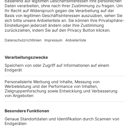
Trainerbörse
Login SpielPlus
FOLGE DEM BFV
TOP-VEREINE
TOP-PARTNER