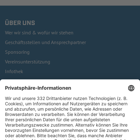
ÜBER UNS
Wer wir sind & wofür wir stehen
Geschäftsstellen und Ansprechpartner
Sponsoring
Vereinsunterstützung
Infothek
Kontakt
HÄUFIG BESUCHTE SEITEN
Pässe und Vereinswechsel
Trainerausbildung
Schulungsangebot Vereinsmitarbeiter
BFV-Geschäftsstellen