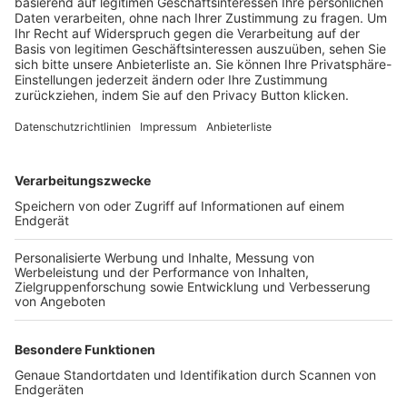
Trainerbörse
Login SpielPlus
FOLGE DEM BFV
TOP-VEREINE
TOP-PARTNER