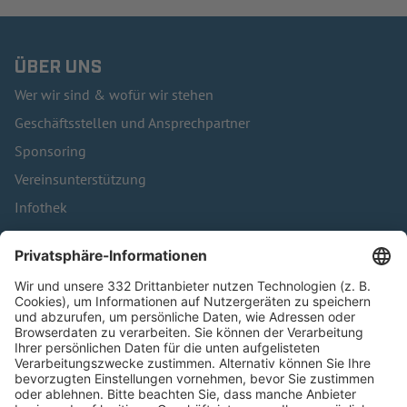
ÜBER UNS
Wer wir sind & wofür wir stehen
Geschäftsstellen und Ansprechpartner
Sponsoring
Vereinsunterstützung
Infothek
Kontakt
HÄUFIG BESUCHTE SEITEN
Pässe und Vereinswechsel
Trainerausbildung
Schulungsangebot Vereinsmitarbeiter
BFV-Geschäftsstellen