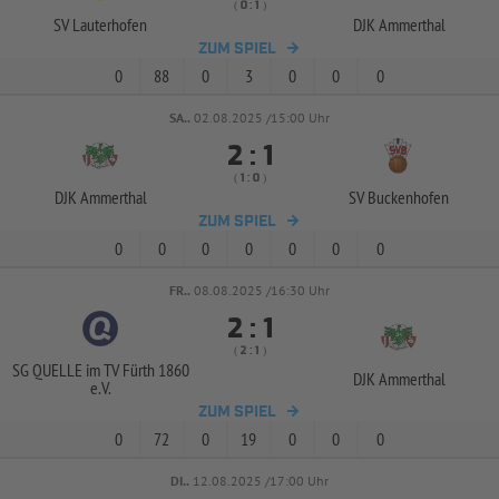
( 
 )
:
SV Lauterhofen
DJK Ammerthal
ZUM SPIEL
0
88
0
3
0
0
0
SA..
02.08.2025 /15:00 Uhr


:
( 
 )
:
DJK Ammerthal
SV Buckenhofen
ZUM SPIEL
0
0
0
0
0
0
0
FR..
08.08.2025 /16:30 Uhr


:
( 
 )
:
SG QUELLE im TV Fürth 1860
DJK Ammerthal
e.V.
ZUM SPIEL
0
72
0
19
0
0
0
DI..
12.08.2025 /17:00 Uhr