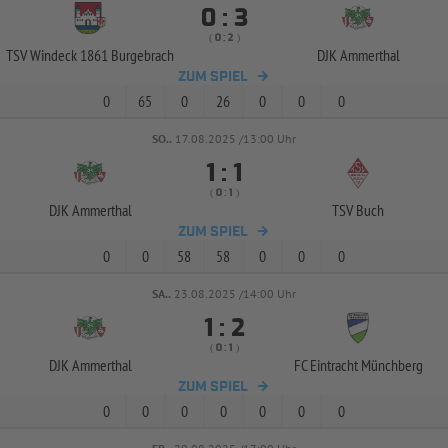


:
( 
 )
:
TSV Windeck 1861 Burgebrach
DJK Ammerthal
ZUM SPIEL
0
65
0
26
0
0
0
SO..
17.08.2025 /13:00 Uhr


:
( 
 )
:
DJK Ammerthal
TSV Buch
ZUM SPIEL
0
0
58
58
0
0
0
SA..
23.08.2025 /14:00 Uhr


:
( 
 )
:
DJK Ammerthal
FC Eintracht Münchberg
ZUM SPIEL
0
0
0
0
0
0
0