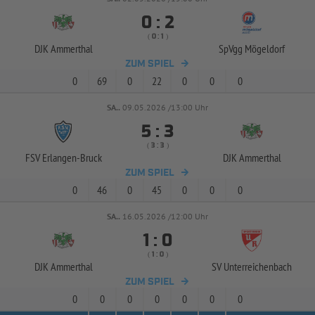


:
( 
 )
:
DJK Ammerthal
SpVgg Mögeldorf
ZUM SPIEL
0
69
0
22
0
0
0
SA..
09.05.2026 /13:00 Uhr


:
( 
 )
:
FSV Erlangen-
Bruck
DJK Ammerthal
ZUM SPIEL
0
46
0
45
0
0
0
SA..
16.05.2026 /12:00 Uhr


:
( 
 )
:
DJK Ammerthal
SV Unterreichenbach
ZUM SPIEL
0
0
0
0
0
0
0