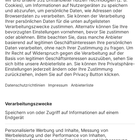
Pässe und Vereinswechsel
Trainerausbildung
Schulungsangebot Vereinsmitarbeiter
BFV-Geschäftsstellen
Trainerbörse
Login SpielPlus
FOLGE DEM BFV
TOP-VEREINE