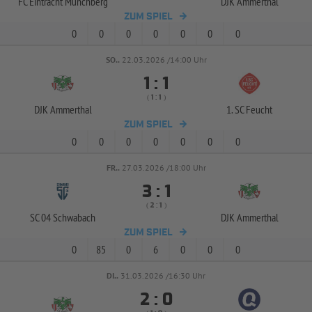
FC Eintracht Münchberg
DJK Ammerthal
ZUM SPIEL
0
0
0
0
0
0
0
SO..
22.03.2026 /14:00 Uhr


:
( 
 )
:
DJK Ammerthal
1. SC Feucht
ZUM SPIEL
0
0
0
0
0
0
0
FR..
27.03.2026 /18:00 Uhr


:
( 
 )
:
SC 04 Schwabach
DJK Ammerthal
ZUM SPIEL
0
85
0
6
0
0
0
DI..
31.03.2026 /16:30 Uhr


: