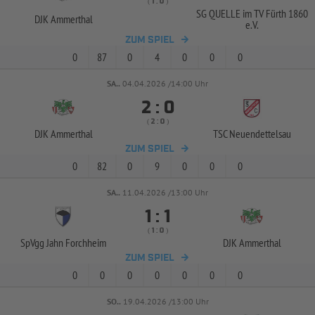
( 
 )
:
SG QUELLE im TV Fürth 1860
DJK Ammerthal
e.V.
ZUM SPIEL
0
87
0
4
0
0
0
SA..
04.04.2026 /14:00 Uhr


:
( 
 )
:
DJK Ammerthal
TSC Neuendettelsau
ZUM SPIEL
0
82
0
9
0
0
0
SA..
11.04.2026 /13:00 Uhr


:
( 
 )
:
SpVgg Jahn Forchheim
DJK Ammerthal
ZUM SPIEL
0
0
0
0
0
0
0
SO..
19.04.2026 /13:00 Uhr