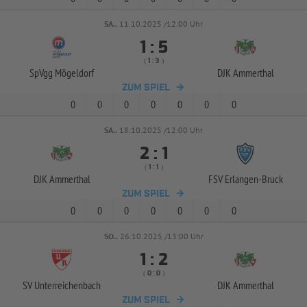
SA..
11.10.2025 /12:00 Uhr


:
( 
 )
:
SpVgg Mögeldorf
DJK Ammerthal
ZUM SPIEL
0
0
0
0
0
0
0
SA..
18.10.2025 /12:00 Uhr


:
( 
 )
:
DJK Ammerthal
FSV Erlangen-
Bruck
ZUM SPIEL
0
0
0
0
0
0
0
SO..
26.10.2025 /13:00 Uhr


:
( 
 )
:
SV Unterreichenbach
DJK Ammerthal
ZUM SPIEL