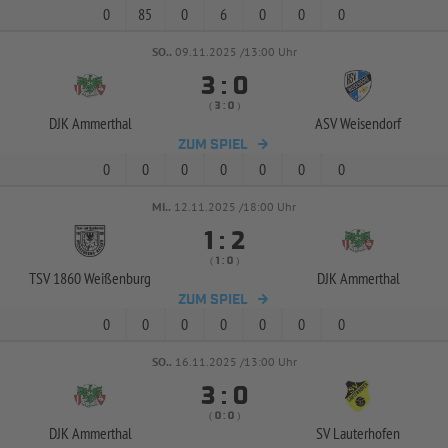
0
85
0
6
0
0
0
SO..
09.11.2025 /13:00 Uhr


:
( 
 )
:
DJK Ammerthal
ASV Weisendorf
ZUM SPIEL
0
0
0
0
0
0
0
MI..
12.11.2025 /18:00 Uhr


:
( 
 )
:
TSV 1860 Weißenburg
DJK Ammerthal
ZUM SPIEL
0
0
0
0
0
0
0
SO..
16.11.2025 /13:00 Uhr


:
( 
 )
:
DJK Ammerthal
SV Lauterhofen