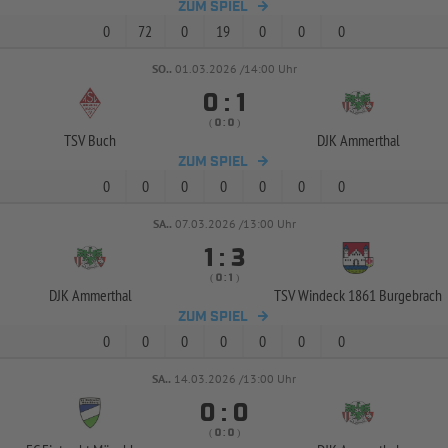
ZUM SPIEL
0
72
0
19
0
0
0
SO..
01.03.2026 /14:00 Uhr


:
( 
 )
:
TSV Buch
DJK Ammerthal
ZUM SPIEL
0
0
0
0
0
0
0
SA..
07.03.2026 /13:00 Uhr


:
( 
 )
:
DJK Ammerthal
TSV Windeck 1861 Burgebrach
ZUM SPIEL
0
0
0
0
0
0
0
SA..
14.03.2026 /13:00 Uhr


:
( 
 )
: