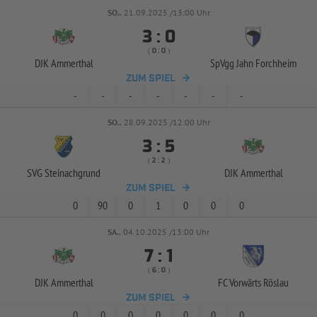
SO..
21.09.2025 /13:00 Uhr


:
( 
 )
:
DJK Ammerthal
SpVgg Jahn Forchheim
ZUM SPIEL
-
-
-
-
-
-
-
SO..
28.09.2025 /12:00 Uhr


:
( 
 )
:
SVG Steinachgrund
DJK Ammerthal
ZUM SPIEL
0
90
0
1
0
0
0
SA..
04.10.2025 /13:00 Uhr


:
( 
 )
:
DJK Ammerthal
FC Vorwärts Röslau
ZUM SPIEL
0
0
0
0
0
0
0