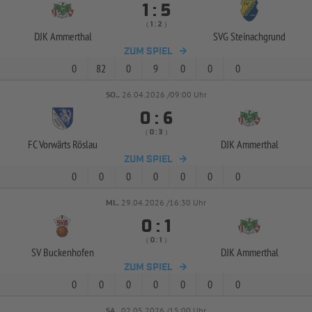


:
( 
 )
:
DJK Ammerthal
SVG Steinachgrund
ZUM SPIEL
0
82
0
9
0
0
0
SO..
26.04.2026 /09:00 Uhr


:
( 
 )
:
FC Vorwärts Röslau
DJK Ammerthal
ZUM SPIEL
0
0
0
0
0
0
0
MI..
29.04.2026 /16:30 Uhr


:
( 
 )
:
SV Buckenhofen
DJK Ammerthal
ZUM SPIEL
0
0
0
0
0
0
0
SA..
02.05.2026 /15:00 Uhr