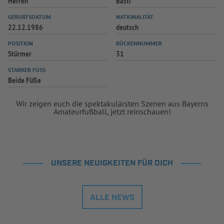
Herren
Basti
INFOTHEK
SPIELPLUS
GEBURTSDATUM
NATIONALITÄT
22.12.1986
deutsch
POSITION
RÜCKENNUMMER
Stürmer
31
STARKER FUSS
Beide Füße
Wir zeigen euch die spektakulärsten Szenen aus Bayerns
Amateurfußball, jetzt reinschauen!
UNSERE NEUIGKEITEN FÜR DICH
ALLE NEWS