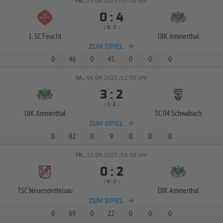
FR..
29.08.2025 /17:00 Uhr


:
( 
 )
:
1. SC Feucht
DJK Ammerthal
ZUM SPIEL
0
46
0
45
0
0
0
SA..
06.09.2025 /12:00 Uhr


:
( 
 )
:
DJK Ammerthal
SC 04 Schwabach
ZUM SPIEL
0
82
0
9
0
0
0
FR..
12.09.2025 /16:30 Uhr


:
( 
 )
:
TSC Neuendettelsau
DJK Ammerthal
ZUM SPIEL
0
69
0
22
0
0
0