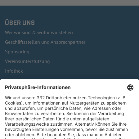
ÜBER UNS
Wer wir sind & wofür wir stehen
Geschäftsstellen und Ansprechpartner
Sponsoring
Vereinsunterstützung
Infothek
Kontakt
HÄUFIG BESUCHTE SEITEN
Pässe und Vereinswechsel
Trainerausbildung
Schulungsangebot Vereinsmitarbeiter
BFV-Geschäftsstellen