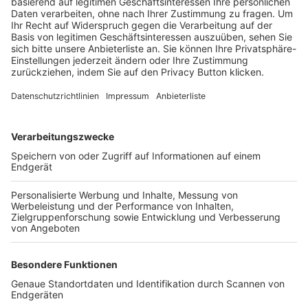
Trainerbörse
Login SpielPlus
FOLGE DEM BFV
TOP-VEREINE
TOP-PARTNER