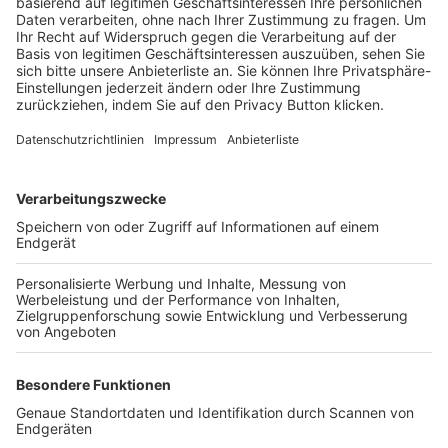
Trainerbörse
Login SpielPlus
FOLGE DEM BFV
TOP-VEREINE
TOP-PARTNER