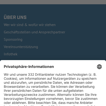
ÜBER UNS
Wer wir sind & wofür wir stehen
Geschäftsstellen und Ansprechpartner
Sponsoring
Vereinsunterstützung
Infothek
Kontakt
HÄUFIG BESUCHTE SEITEN
Pässe und Vereinswechsel
Trainerausbildung
Schulungsangebot Vereinsmitarbeiter
BFV-Geschäftsstellen