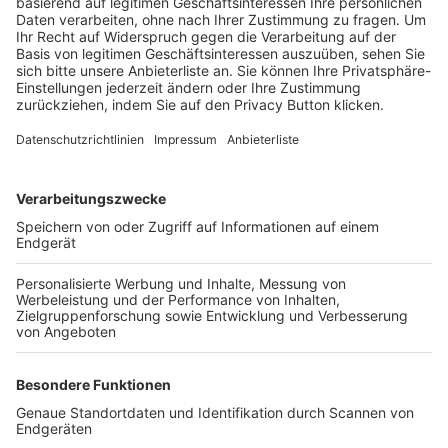
Trainerbörse
Login SpielPlus
FOLGE DEM BFV
TOP-VEREINE
TOP-PARTNER