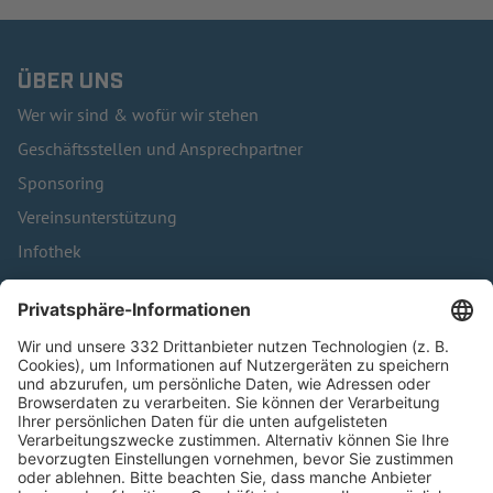
ÜBER UNS
Wer wir sind & wofür wir stehen
Geschäftsstellen und Ansprechpartner
Sponsoring
Vereinsunterstützung
Infothek
Kontakt
HÄUFIG BESUCHTE SEITEN
Pässe und Vereinswechsel
Trainerausbildung
Schulungsangebot Vereinsmitarbeiter
BFV-Geschäftsstellen