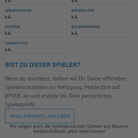
k.A.
k.A.
INFOTHEK
SPIELPLUS
GEBURTSDATUM
NATIONALITÄT
k.A.
k.A.
POSITION
RÜCKENNUMMER
k.A.
k.A.
STARKER FUSS
k.A.
BIST DU DIESER SPIELER?
Wenn du möchtest, stellen wir Dir Deine offiziellen
Spieleinsatzdaten zur Verfügung. Melde dich auf
BFV.DE an und erstelle Dir Dein persönliches
Spielerprofil.
SPIELERPROFIL ANLEGEN
Wir zeigen euch die spektakulärsten Szenen aus Bayerns
Amateurfußball, jetzt reinschauen!