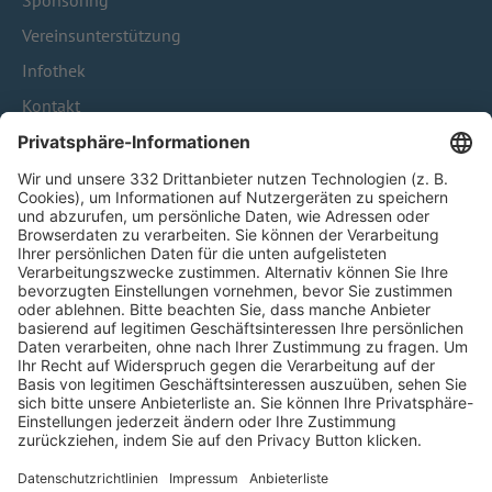
Sponsoring
Vereinsunterstützung
Infothek
Kontakt
HÄUFIG BESUCHTE SEITEN
Pässe und Vereinswechsel
Trainerausbildung
Schulungsangebot Vereinsmitarbeiter
BFV-Geschäftsstellen
Trainerbörse
Login SpielPlus
FOLGE DEM BFV