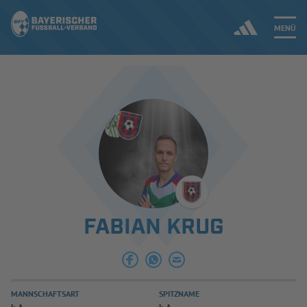
MENÜ
Jetzt einloggen
ERGEBNISSE & WETTBEWERBE
NEUIGKEITEN
SPIELBETRIEB & VERBANDSLEBEN
FABIAN KRUG
AUSBILDUNG & FÖRDERUNG
DER VERBAND
MANNSCHAFTSART
SPITZNAME