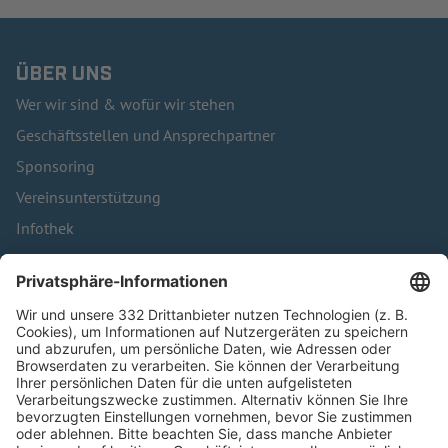
ÜBER UNS
Wer wir sind & wofür wir stehen
Geschäftsstellen und Ansprechpartner
Sponsoring
Vereinsunterstützung
Infothek
Kontakt
HÄUFIG BESUCHTE SEITEN
Pässe und Vereinswechsel
Trainerausbildung
Schulungsangebot Vereinsmitarbeiter
BFV-Geschäftsstellen