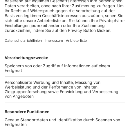
Trainerbörse
Login SpielPlus
FOLGE DEM BFV
TOP-VEREINE
TOP-PARTNER