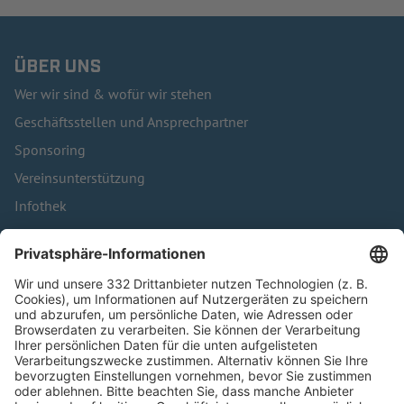
ÜBER UNS
Wer wir sind & wofür wir stehen
Geschäftsstellen und Ansprechpartner
Sponsoring
Vereinsunterstützung
Infothek
Kontakt
HÄUFIG BESUCHTE SEITEN
Pässe und Vereinswechsel
Trainerausbildung
Schulungsangebot Vereinsmitarbeiter
BFV-Geschäftsstellen