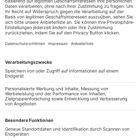
Trainerbörse
Login SpielPlus
FOLGE DEM BFV
TOP-VEREINE
TOP-PARTNER