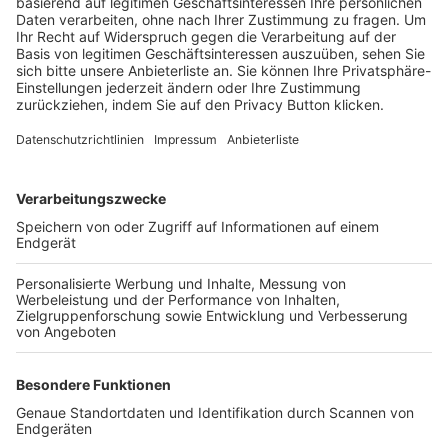
Trainerbörse
Login SpielPlus
FOLGE DEM BFV
TOP-VEREINE
TOP-PARTNER