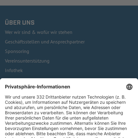
ÜBER UNS
Wer wir sind & wofür wir stehen
Geschäftsstellen und Ansprechpartner
Sponsoring
Vereinsunterstützung
Infothek
Kontakt
HÄUFIG BESUCHTE SEITEN
Pässe und Vereinswechsel
Trainerausbildung
Schulungsangebot Vereinsmitarbeiter
BFV-Geschäftsstellen