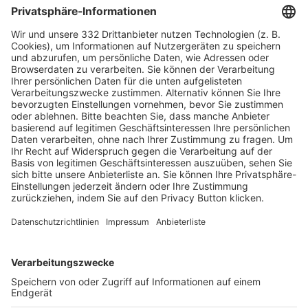
HÄUFIG BESUCHTE SEITEN
Pässe und Vereinswechsel
Trainerausbildung
Schulungsangebot Vereinsmitarbeiter
BFV-Geschäftsstellen
Trainerbörse
Login SpielPlus
FOLGE DEM BFV
TOP-VEREINE