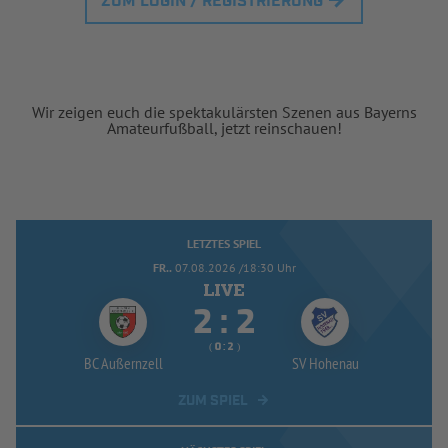
ZUM LOGIN / REGISTRIERUNG
Wir zeigen euch die spektakulärsten Szenen aus Bayerns
Amateurfußball, jetzt reinschauen!
LETZTES SPIEL
FR..
07.08.2026 /18:30 Uhr


:
( 
 )
:
BC Außernzell
SV Hohenau
ZUM SPIEL