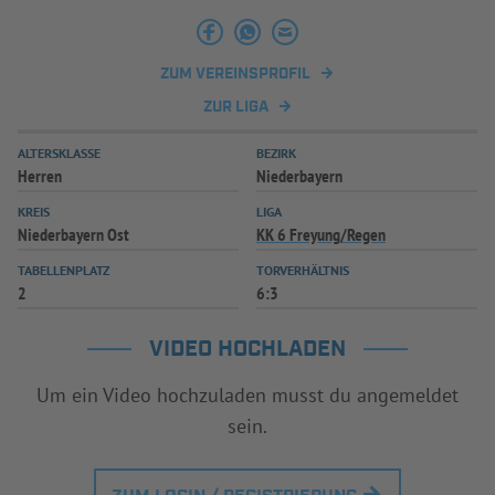
INFOTHEK
SPIELPLUS
ZUM VEREINSPROFIL
ZUR LIGA
ALTERSKLASSE
BEZIRK
Herren
Niederbayern
KREIS
LIGA
Niederbayern Ost
KK 6 Freyung/Regen
TABELLENPLATZ
TORVERHÄLTNIS
2
6:3
VIDEO HOCHLADEN
Um ein Video hochzuladen musst du angemeldet
sein.