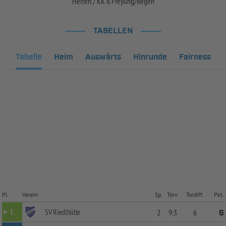
Herren / KK 6 Freyung/Regen
TABELLEN
Tabelle
Heim
Auswärts
Hinrunde
Fairness
Pl.
Verein
Sp.
Torv.
Tordiff.
Pkt.
SV Riedlhütte
1.
2
9:3
6
6