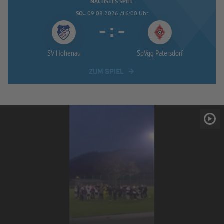
NÄCHSTES SPIEL
SO..
09.08.2026 /16:00 Uhr
-
:
-
SV Hohenau
SpVgg Patersdorf
ZUM SPIEL