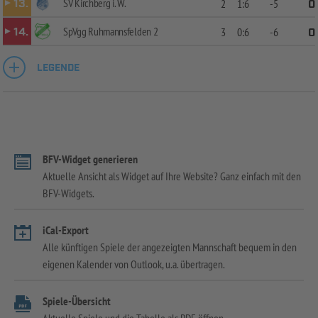
SV Kirchberg i. W.
13.
2
1:6
-5
0
SpVgg Ruhmannsfelden 2
14.
3
0:6
-6
0
LEGENDE
BFV-Widget generieren
Aktuelle Ansicht als Widget auf Ihre Website? Ganz einfach mit den
BFV-Widgets.
iCal-Export
Alle künftigen Spiele der angezeigten Mannschaft bequem in den
eigenen Kalender von Outlook, u.a. übertragen.
Spiele-Übersicht
Aktuelle Spiele und die Tabelle als PDF öffnen.