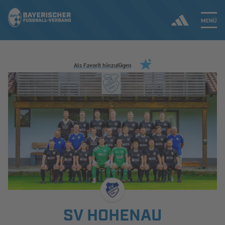
MENÜ
Jetzt einloggen
Als Favorit hinzufügen
ERGEBNISSE & WETTBEWERBE
NEUIGKEITEN
SPIELBETRIEB & VERBANDSLEBEN
AUSBILDUNG & FÖRDERUNG
DER VERBAND
SV HOHENAU