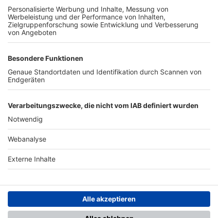
TOP-PARTNER
SFV
DFB
UEFA
FIFA
Nutzungsbedingungen
Datenschutz
Impressum