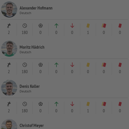
Alexander Hofmann
Deutsch
2
180
0
0
0
1
0
0
Moritz Hädrich
Deutsch
2
180
0
0
0
0
0
0
Denis Koller
Deutsch
2
180
0
0
0
1
0
0
Christof Meyer