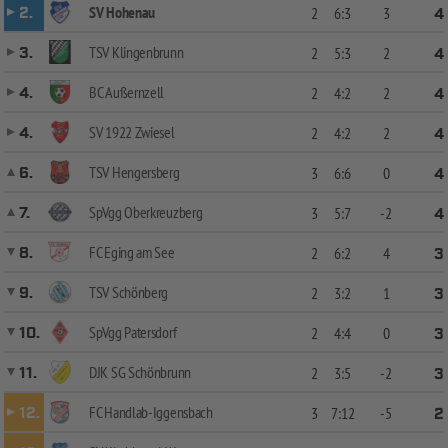
SV Hohenau
2.
2
6:3
3
4
TSV Klingenbrunn
3.
2
5:3
2
4
BC Außernzell
4.
2
4:2
2
4
SV 1922 Zwiesel
4.
2
4:2
2
4
TSV Hengersberg
6.
3
6:6
0
4
SpVgg Oberkreuzberg
7.
3
5:7
-2
4
FC Eging am See
8.
2
6:2
4
3
TSV Schönberg
9.
2
3:2
1
3
SpVgg Patersdorf
10.
2
4:4
0
3
DJK SG Schönbrunn
11.
2
3:5
-2
3
FC Handlab-Iggensbach
12.
3
7:12
-5
2