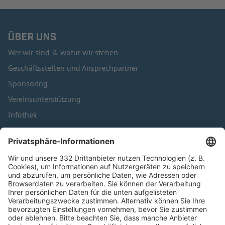
ÜBER UNS
Wer wir sind & wofür wir stehen
Geschäftsstellen und Ansprechpartner
Sponsoring
Vereinsunterstützung
Infothek
Kontakt
HÄUFIG BESUCHTE SEITEN
Pässe und Vereinswechsel
Trainerausbildung
Schulungsangebot Vereinsmitarbeiter
BFV-Geschäftsstellen