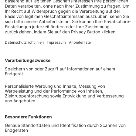
Trainerbörse
Login SpielPlus
FOLGE DEM BFV
TOP-VEREINE
TOP-PARTNER