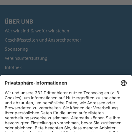
ÜBER UNS
Wer wir sind & wofür wir stehen
Geschäftsstellen und Ansprechpartner
Sponsoring
Vereinsunterstützung
Infothek
Kontakt
HÄUFIG BESUCHTE SEITEN
Pässe und Vereinswechsel
Trainerausbildung
Schulungsangebot Vereinsmitarbeiter
BFV-Geschäftsstellen