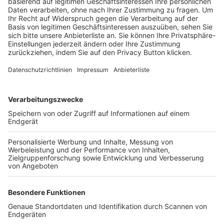
Trainerbörse
Login SpielPlus
FOLGE DEM BFV
TOP-VEREINE
TOP-PARTNER