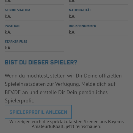
k.A.
k.A.
INFOTHEK
SPIELPLUS
GEBURTSDATUM
NATIONALITÄT
k.A.
k.A.
POSITION
RÜCKENNUMMER
k.A.
k.A.
STARKER FUSS
k.A.
BIST DU DIESER SPIELER?
Wenn du möchtest, stellen wir Dir Deine offiziellen
Spieleinsatzdaten zur Verfügung. Melde dich auf
BFV.DE an und erstelle Dir Dein persönliches
Spielerprofil.
SPIELERPROFIL ANLEGEN
Wir zeigen euch die spektakulärsten Szenen aus Bayerns
Amateurfußball, jetzt reinschauen!