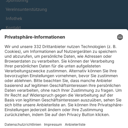
Sponsoring
Vereinsunterstützung
Infothek
Kontakt
HÄUFIG BESUCHTE SEITEN
Pässe und Vereinswechsel
Trainerausbildung
Schulungsangebot Vereinsmitarbeiter
BFV-Geschäftsstellen
Trainerbörse
Login SpielPlus
FOLGE DEM BFV