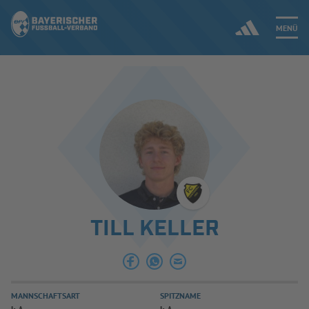
MENÜ
Jetzt einloggen
ERGEBNISSE & WETTBEWERBE
NEUIGKEITEN
SPIELBETRIEB & VERBANDSLEBEN
TILL KELLER
AUSBILDUNG & FÖRDERUNG
DER VERBAND
MANNSCHAFTSART
SPITZNAME