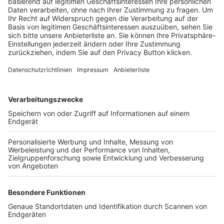
Trainerbörse
Login SpielPlus
FOLGE DEM BFV
TOP-VEREINE
TOP-PARTNER