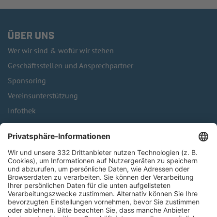
ÜBER UNS
Wer wir sind & wofür wir stehen
Geschäftsstellen und Ansprechpartner
Sponsoring
Vereinsunterstützung
Infothek
Kontakt
HÄUFIG BESUCHTE SEITEN
Pässe und Vereinswechsel
Trainerausbildung
Schulungsangebot Vereinsmitarbeiter
BFV-Geschäftsstellen