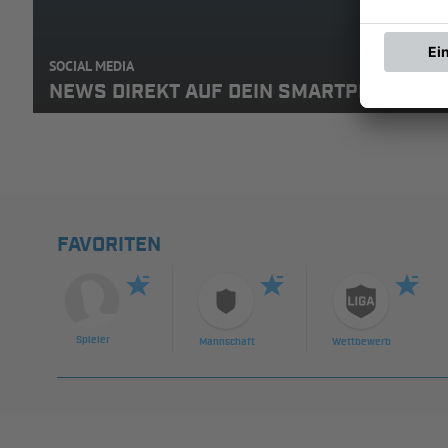
SOCIAL MEDIA
NEWS DIREKT AUF DEIN SMARTPHONE: A
FAVORITEN
Spieler
Mannschaft
Wettbewerb