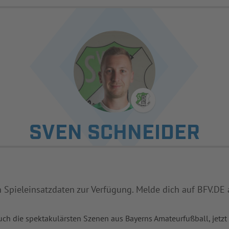
SVEN SCHNEIDER
n Spieleinsatzdaten zur Verfügung. Melde dich auf BFV.DE 
uch die spektakulärsten Szenen aus Bayerns Amateurfußball, jetzt