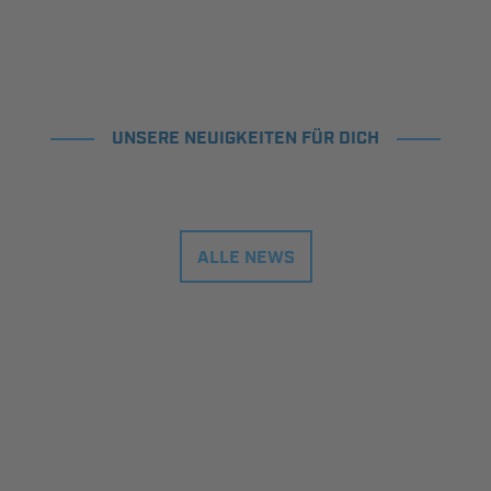
UNSERE NEUIGKEITEN FÜR DICH
ALLE NEWS