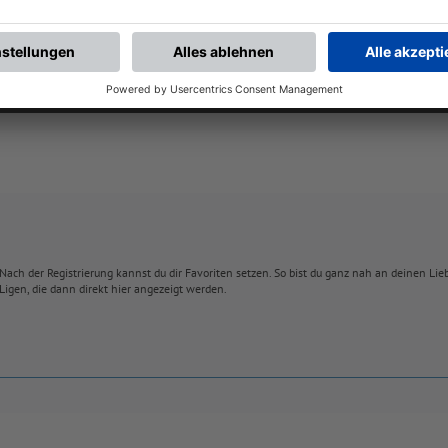
BONNIERE DEN BFV-WHATSAPP-KANAL!
Nach der Registrierung kannst du dir Favoriten setzen. So bist du ganz nah an deinen Li
Ligen, die dann direkt hier angezeigt werden.