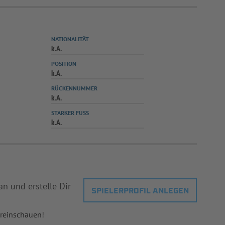
NATIONALITÄT
k.A.
POSITION
k.A.
RÜCKENNUMMER
k.A.
STARKER FUSS
k.A.
an und erstelle Dir
SPIELERPROFIL ANLEGEN
 reinschauen!