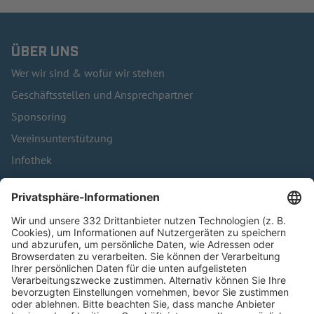
ÜBER UNS
Wer wir sind & wofür wir stehen
Geschäftsstellen und Ansprechpartner
Sponsoring
Vereinsunterstützung
Infothek
Kontakt
HÄUFIG BESUCHTE SEITEN
Pässe und Vereinswechsel
Trainerausbildung
Schulungsangebot Vereinsmitarbeiter
BFV-Geschäftsstellen