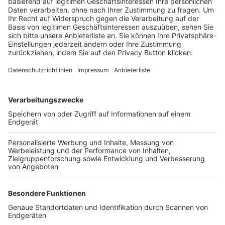
Trainerbörse
Login SpielPlus
FOLGE DEM BFV
TOP-VEREINE
TOP-PARTNER