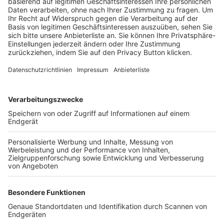
Trainerbörse
Login SpielPlus
FOLGE DEM BFV
TOP-VEREINE
TOP-PARTNER