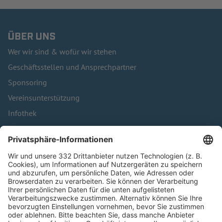
ÜBER UNS
Wer wir sind & wofür wir stehen
Geschäftsstellen und Ansprechpartner
Sponsoring
Vereinsunterstützung
Infothek
Kontakt
HÄUFIG BESUCHTE SEITEN
Pässe und Vereinswechsel
Trainerausbildung
Schulungsangebot Vereinsmitarbeiter
BFV-Geschäftsstellen