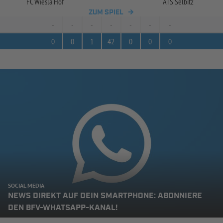
FC Wiesla Hof
ATS Selbitz
ZUM SPIEL
-
-
-
-
-
-
-
0
0
1
42
0
0
0
SOCIAL MEDIA
NEWS DIREKT AUF DEIN SMARTPHONE: ABONNIERE
DEN BFV-WHATSAPP-KANAL!