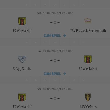
-
-
-
-
-
-
-
SO..
18.04.2027 /13:15 Uhr
-
:
-
FC Wiesla Hof
TSV Presseck-
Enchenreuth
ZUM SPIEL
-
-
-
-
-
-
-
SA..
24.04.2027 /13:00 Uhr
-
:
-
SpVgg Selbitz
FC Wiesla Hof
ZUM SPIEL
-
-
-
-
-
-
-
SO..
02.05.2027 /13:15 Uhr
-
:
-
FC Wiesla Hof
1. FC Gefrees