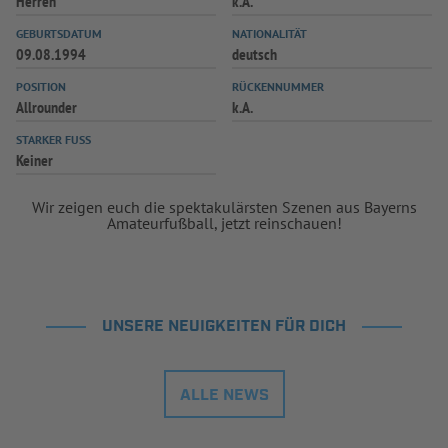
Herren
k.A.
GEBURTSDATUM
NATIONALITÄT
09.08.1994
deutsch
POSITION
RÜCKENNUMMER
Allrounder
k.A.
STARKER FUSS
Keiner
Wir zeigen euch die spektakulärsten Szenen aus Bayerns
Amateurfußball, jetzt reinschauen!
UNSERE NEUIGKEITEN FÜR DICH
ALLE NEWS