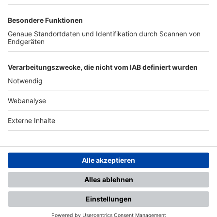
TOP-PARTNER
SFV
DFB
UEFA
FIFA
Nutzungsbedingungen
Datenschutz
Impressum