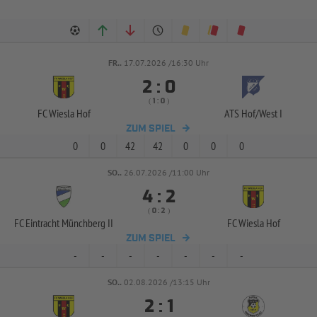
FR..
17.07.2026 /16:30 Uhr


:
( 
 )
:
FC Wiesla Hof
ATS Hof/
West I
ZUM SPIEL
0
0
42
42
0
0
0
SO..
26.07.2026 /11:00 Uhr


:
( 
 )
:
FC Eintracht Münchberg II
FC Wiesla Hof
ZUM SPIEL
-
-
-
-
-
-
-
SO..
02.08.2026 /13:15 Uhr


: