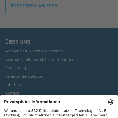
JETZT PROFIL ANLEGEN
ÜBER UNS
Wer wir sind & wofür wir stehen
Geschäftsstellen und Ansprechpartner
Sponsoring
Vereinsunterstützung
Infothek
Kontakt
HÄUFIG BESUCHTE SEITEN
Pässe und Vereinswechsel