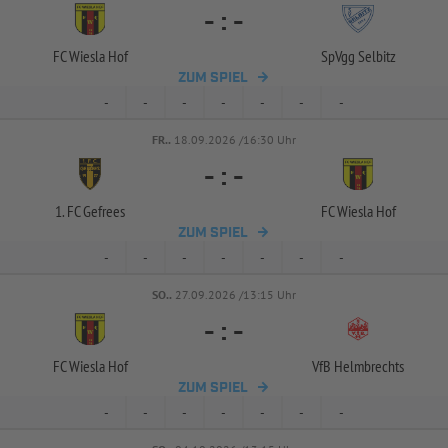
-
:
-
FC Wiesla Hof
SpVgg Selbitz
ZUM SPIEL
-
-
-
-
-
-
-
FR..
18.09.2026 /16:30 Uhr
-
:
-
1. FC Gefrees
FC Wiesla Hof
ZUM SPIEL
-
-
-
-
-
-
-
SO..
27.09.2026 /13:15 Uhr
-
:
-
FC Wiesla Hof
VfB Helmbrechts
ZUM SPIEL
-
-
-
-
-
-
-