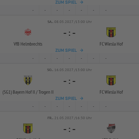
ZUM SPIEL
-
-
-
-
-
-
-
SA..
08.05.2027 /13:00 Uhr
-
:
-
VfB Helmbrechts
FC Wiesla Hof
ZUM SPIEL
-
-
-
-
-
-
-
SO..
16.05.2027 /13:00 Uhr
-
:
-
(SG1) Bayern Hof II /
Trogen II
FC Wiesla Hof
ZUM SPIEL
-
-
-
-
-
-
-
FR..
21.05.2027 /16:30 Uhr
-
:
-