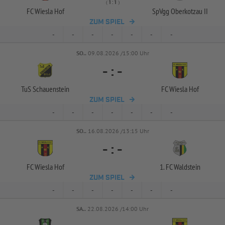
( 
 )
:
FC Wiesla Hof
SpVgg Oberkotzau II
ZUM SPIEL
-
-
-
-
-
-
-
SO..
09.08.2026 /15:00 Uhr
-
:
-
TuS Schauenstein
FC Wiesla Hof
ZUM SPIEL
-
-
-
-
-
-
-
SO..
16.08.2026 /13:15 Uhr
-
:
-
FC Wiesla Hof
1. FC Waldstein
ZUM SPIEL
-
-
-
-
-
-
-
SA..
22.08.2026 /14:00 Uhr