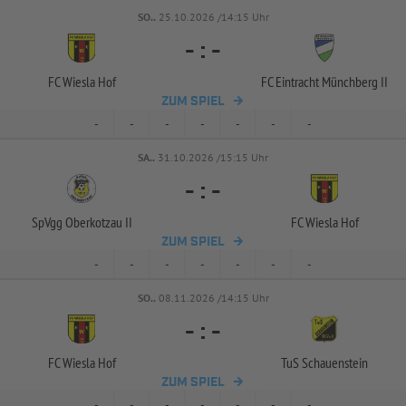
SO..
25.10.2026 /14:15 Uhr
-
:
-
FC Wiesla Hof
FC Eintracht Münchberg II
ZUM SPIEL
-
-
-
-
-
-
-
SA..
31.10.2026 /15:15 Uhr
-
:
-
SpVgg Oberkotzau II
FC Wiesla Hof
ZUM SPIEL
-
-
-
-
-
-
-
SO..
08.11.2026 /14:15 Uhr
-
:
-
FC Wiesla Hof
TuS Schauenstein
ZUM SPIEL
-
-
-
-
-
-
-