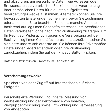
Trainerausbildung
Schulungsangebot Vereinsmitarbeiter
BFV-Geschäftsstellen
Trainerbörse
Login SpielPlus
FOLGE DEM BFV
TOP-VEREINE