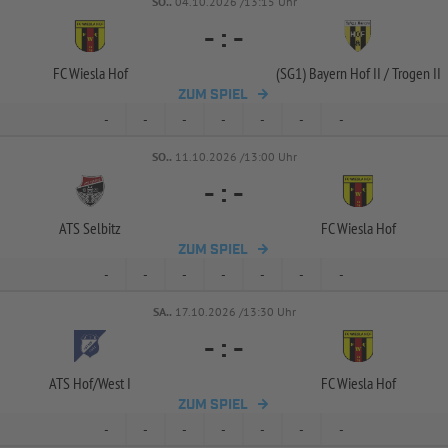
SO..
04.10.2026 /13:15 Uhr
-
:
-
FC Wiesla Hof
(SG1) Bayern Hof II /
Trogen II
ZUM SPIEL
-
-
-
-
-
-
-
SO..
11.10.2026 /13:00 Uhr
-
:
-
ATS Selbitz
FC Wiesla Hof
ZUM SPIEL
-
-
-
-
-
-
-
SA..
17.10.2026 /13:30 Uhr
-
:
-
ATS Hof/
West I
FC Wiesla Hof
ZUM SPIEL
-
-
-
-
-
-
-