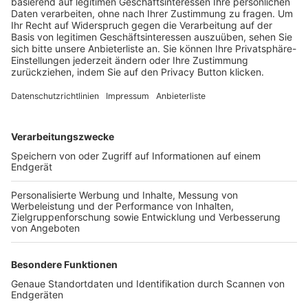
Trainerbörse
Login SpielPlus
FOLGE DEM BFV
TOP-VEREINE
TOP-PARTNER