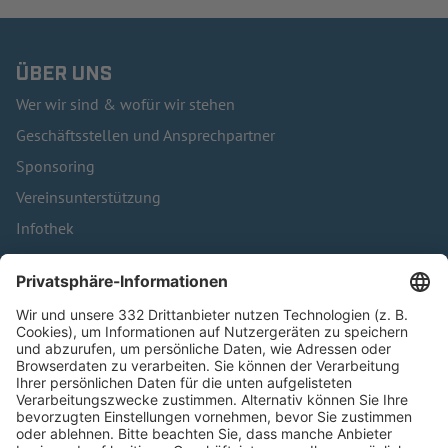
ÜBER UNS
Wer wir sind & wofür wir stehen
Geschäftsstellen und Ansprechpartner
Sponsoring
Vereinsunterstützung
Infothek
Kontakt
HÄUFIG BESUCHTE SEITEN
Pässe und Vereinswechsel
Trainerausbildung
Schulungsangebot Vereinsmitarbeiter
BFV-Geschäftsstellen