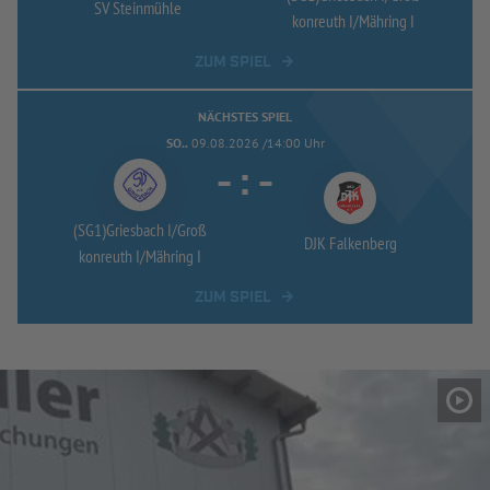
SV Steinmühle
konreuth I/
Mähring I
ZUM SPIEL
NÄCHSTES SPIEL
SO..
09.08.2026 /14:00 Uhr
-
:
-
(SG1)Griesbach I/
Groß
DJK Falkenberg
konreuth I/
Mähring I
ZUM SPIEL