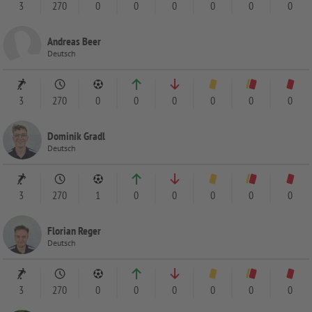
3
270
0
0
0
0
0
0
Andreas Beer
Deutsch
3
270
0
0
0
0
0
0
Dominik Gradl
Deutsch
3
270
1
0
0
0
0
0
Florian Reger
Deutsch
3
270
0
0
0
0
0
0