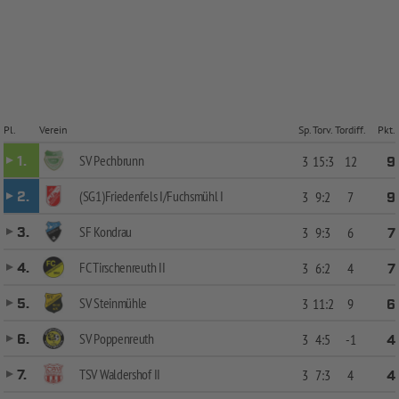
Pl.
Verein
Sp.
Torv.
Tordiff.
Pkt.
SV Pechbrunn
1.
3
15:3
12
9
(SG1)Friedenfels I/Fuchsmühl I
2.
3
9:2
7
9
SF Kondrau
3.
3
9:3
6
7
FC Tirschenreuth II
4.
3
6:2
4
7
SV Steinmühle
5.
3
11:2
9
6
SV Poppenreuth
6.
3
4:5
-1
4
TSV Waldershof II
7.
3
7:3
4
4