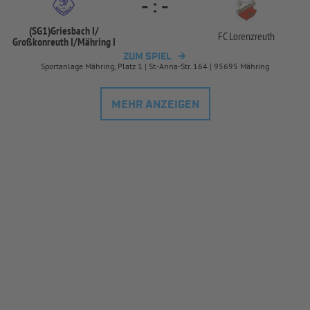
-
:
-
(SG1)Griesbach I/
FC Lorenzreuth
Großkonreuth I/
Mähring I
ZUM SPIEL
Sportanlage Mähring, Platz 1 | St.-Anna-Str. 164 | 95695 Mähring
MEHR ANZEIGEN