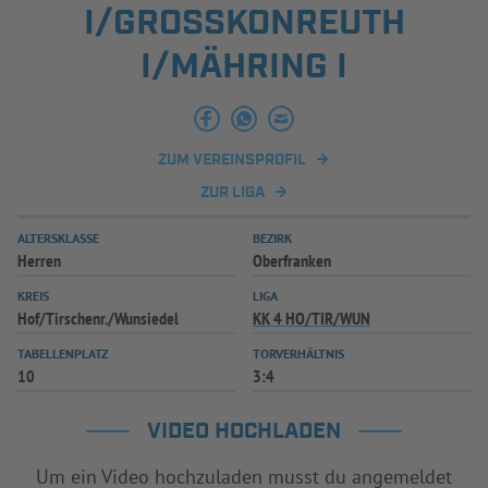
I/GROSSKONREUTH I
INFOTHEK
SPIELPLUS
/MÄHRING I
ZUM VEREINSPROFIL
ZUR LIGA
ALTERSKLASSE
BEZIRK
Herren
Oberfranken
KREIS
LIGA
Hof/Tirschenr./Wunsiedel
KK 4 HO/TIR/WUN
TABELLENPLATZ
TORVERHÄLTNIS
10
3:4
VIDEO HOCHLADEN
Um ein Video hochzuladen musst du angemeldet