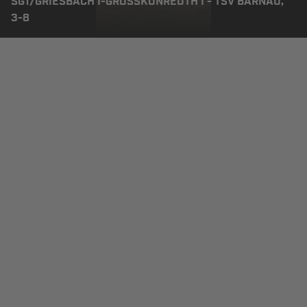
SG1/GRIESBACH I-GROSSKONREUTH I - TSV BÄRNAU, 3
-8