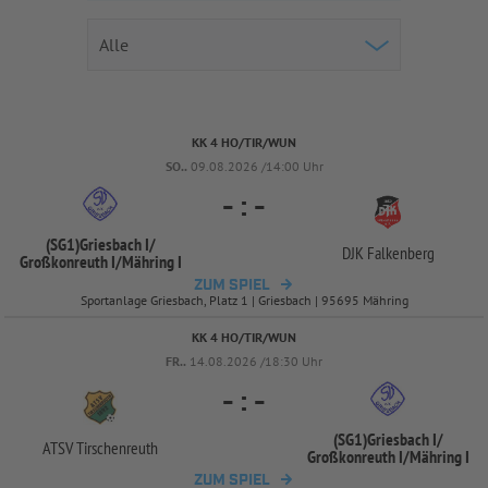
KK 4 HO/TIR/WUN
SO..
09.08.2026 /14:00 Uhr
-
:
-
(SG1)Griesbach I/
DJK Falkenberg
Großkonreuth I/
Mähring I
ZUM SPIEL
Sportanlage Griesbach, Platz 1 | Griesbach | 95695 Mähring
KK 4 HO/TIR/WUN
FR..
14.08.2026 /18:30 Uhr
-
:
-
(SG1)Griesbach I/
ATSV Tirschenreuth
Großkonreuth I/
Mähring I
ZUM SPIEL