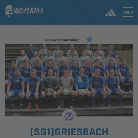
MENÜ
Jetzt einloggen
Als Favorit hinzufügen
ERGEBNISSE & WETTBEWERBE
NEUIGKEITEN
SPIELBETRIEB & VERBANDSLEBEN
AUSBILDUNG & FÖRDERUNG
DER VERBAND
(SG1)GRIESBACH