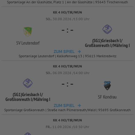
Sportanlage An der Glashütte, Platz 1 | An der Glashütte | 95643 Tirschenreuth
KK 4 HO/TIR/WUN
SO..
30.08.2026 /15:00 Uhr
-
:
-
(SG1)Griesbach I/
SV Leutendorf
Großkonreuth I/
Mähring I
ZUM SPIEL
Sportanlage Leutendorf | Kalkofenweg 13 | 95615 Marktredwitz
KK 4 HO/TIR/WUN
SO..
06.09.2026 /14:00 Uhr
-
:
-
(SG1)Griesbach I/
SF Kondrau
Großkonreuth I/
Mähring I
ZUM SPIEL
Sportanlage Großkonreuth | Straße nach Pilmersreuth/Wald | 95695 Großkonreuth
KK 4 HO/TIR/WUN
FR..
11.09.2026 /18:30 Uhr