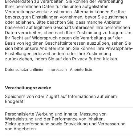
HÄUFIG BESUCHTE SEITEN
Pässe und Vereinswechsel
Trainerausbildung
Schulungsangebot Vereinsmitarbeiter
BFV-Geschäftsstellen
Trainerbörse
Login SpielPlus
FOLGE DEM BFV
TOP-VEREINE