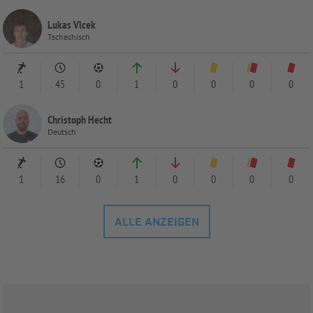
Lukas Vlcek
Tschechisch
1
45
0
1
0
0
0
0
Christoph Hecht
Deutsch
1
16
0
1
0
0
0
0
ALLE ANZEIGEN