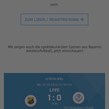
sein.
ZUM LOGIN / REGISTRIERUNG
Wir zeigen euch die spektakulärsten Szenen aus Bayerns
Amateurfußball, jetzt reinschauen!
LETZTES SPIEL
SO..
02.08.2026 /15:00 Uhr


:
( 
 )
:
(SG1)Griesbach I/
Groß