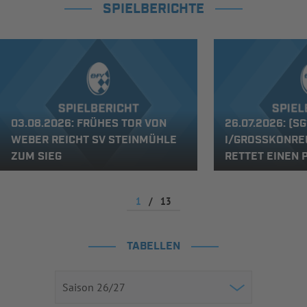
SPIELBERICHTE
03.08.2026: FRÜHES TOR VON
26.07.2026: (S
WEBER REICHT SV STEINMÜHLE
I/GROSSKONREUT
ZUM SIEG
ETTET EINEN 
1
/
13
TABELLEN