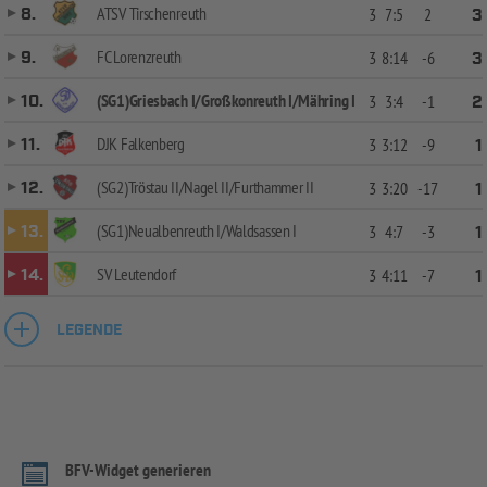
ATSV Tirschenreuth
8.
3
7:5
2
3
FC Lorenzreuth
9.
3
8:14
-6
3
(SG1)Griesbach I/Großkonreuth I/Mähring I
10.
3
3:4
-1
2
DJK Falkenberg
11.
3
3:12
-9
1
(SG2)Tröstau II/Nagel II/Furthammer II
12.
3
3:20
-17
1
(SG1)Neualbenreuth I/Waldsassen I
13.
3
4:7
-3
1
SV Leutendorf
14.
3
4:11
-7
1
LEGENDE
BFV-Widget generieren