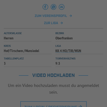
INFOTHEK
SPIELPLUS
ZUM VEREINSPROFIL
ZUR LIGA
ALTERSKLASSE
BEZIRK
Herren
Oberfranken
KREIS
LIGA
Hof/Tirschenr./Wunsiedel
KK 4 HO/TIR/WUN
TABELLENPLATZ
TORVERHÄLTNIS
3
9:3
VIDEO HOCHLADEN
Um ein Video hochzuladen musst du angemeldet
sein.