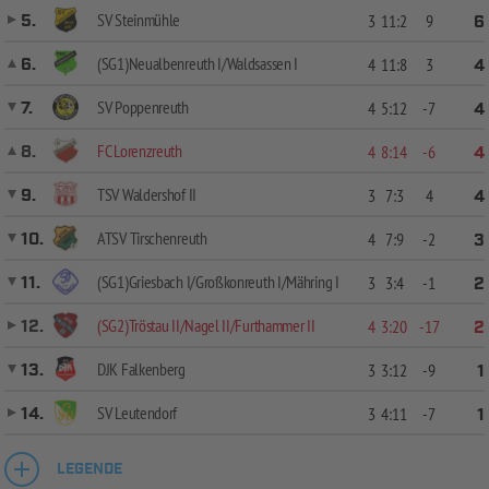
SV Steinmühle
5.
3
11:2
9
6
(SG1)Neualbenreuth I/Waldsassen I
6.
4
11:8
3
4
SV Poppenreuth
7.
4
5:12
-7
4
FC Lorenzreuth
8.
4
8:14
-6
4
TSV Waldershof II
9.
3
7:3
4
4
ATSV Tirschenreuth
10.
4
7:9
-2
3
(SG1)Griesbach I/Großkonreuth I/Mähring I
11.
3
3:4
-1
2
(SG2)Tröstau II/Nagel II/Furthammer II
12.
4
3:20
-17
2
DJK Falkenberg
13.
3
3:12
-9
1
SV Leutendorf
14.
3
4:11
-7
1
LEGENDE