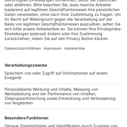
BFV-Geschäftsstellen
Trainerbörse
Login SpielPlus
FOLGE DEM BFV
TOP-VEREINE
TOP-PARTNER