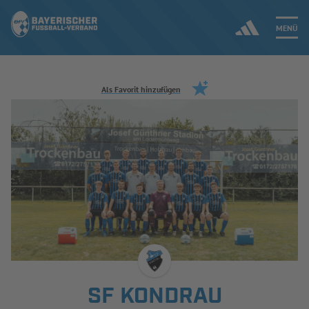
MENÜ
Jetzt einloggen
Als Favorit hinzufügen
ERGEBNISSE & WETTBEWERBE
NEUIGKEITEN
SPIELBETRIEB & VERBANDSLEBEN
AUSBILDUNG & FÖRDERUNG
DER VERBAND
SF KONDRAU