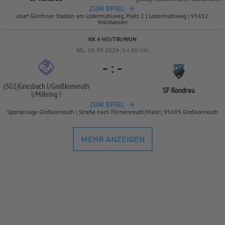
ZUM SPIEL
Josef Günthner Stadion am Lodermühlweg, Platz 2 | Lodermühlweg | 95652
Waldsassen
KK 4 HO/TIR/WUN
SO..
06.09.2026 /14:00 Uhr
-
:
-
(SG1)Griesbach I/
Großkonreuth
SF Kondrau
I/
Mähring I
ZUM SPIEL
Sportanlage Großkonreuth | Straße nach Pilmersreuth/Wald | 95695 Großkonreuth
MEHR ANZEIGEN