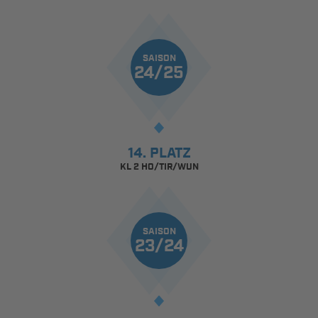
SAISON
24/25
14. PLATZ
KL 2 HO/TIR/WUN
SAISON
23/24