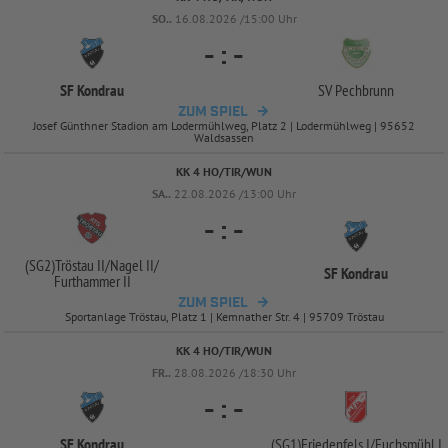
SO..
16.08.2026 /15:00 Uhr
-
:
-
SF Kondrau
SV Pechbrunn
ZUM SPIEL
Josef Günthner Stadion am Lodermühlweg, Platz 2 | Lodermühlweg | 95652
Waldsassen
KK 4 HO/TIR/WUN
SA..
22.08.2026 /13:00 Uhr
-
:
-
(SG2)Tröstau II/
Nagel II/
SF Kondrau
Furthammer II
ZUM SPIEL
Sportanlage Tröstau, Platz 1 | Kemnather Str. 4 | 95709 Tröstau
KK 4 HO/TIR/WUN
FR..
28.08.2026 /18:30 Uhr
-
:
-
SF Kondrau
(SG1)Friedenfels I/
Fuchsmühl I