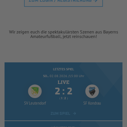
ZUM LOGIN / REGISTRIERUNG
Wir zeigen euch die spektakulärsten Szenen aus Bayerns
Amateurfußball, jetzt reinschauen!
LETZTES SPIEL
SO..
02.08.2026 /15:00 Uhr


:
( 
 )
:
SV Leutendorf
SF Kondrau
ZUM SPIEL