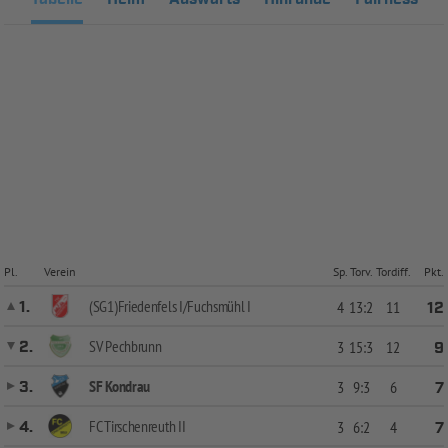
Pl.
Verein
Sp.
Torv.
Tordiff.
Pkt.
(SG1)Friedenfels I/Fuchsmühl I
1.
4
13:2
11
12
SV Pechbrunn
2.
3
15:3
12
9
SF Kondrau
3.
3
9:3
6
7
FC Tirschenreuth II
4.
3
6:2
4
7